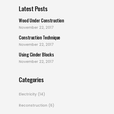
Latest Posts
Wood Under Construction
November 22, 2017
Construction Technique
November 22, 2017
Using Cinder Blocks
November 22, 2017
Categories
Electricity
(14)
Reconstruction
(6)