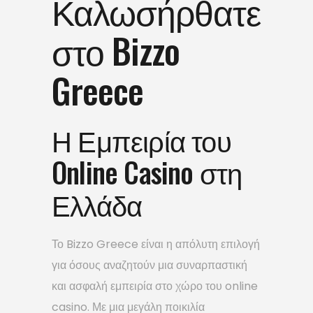
Καλωσήρθατε
στο Bizzo
Greece
Η Εμπειρία του
Online Casino στη
Ελλάδα
Το Bizzo Greece είναι η απόλυτη επιλογή
για όσους αναζητούν μια συναρπαστική
και ασφαλή εμπειρία στο χώρο του online
casino. Με μια μεγάλη ποικιλία