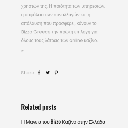
χρηστών της. Η ποιότητα των υπηρεσιών,
η ασφάλεια των συναλλαγών και η
απόλαυση που προσφέρει, κάνουν το
Bizzo Greece την πρώτη επιλογή για
όλους τους λάτρεις των online καζίνο.
“`
Share
Related posts
Η Μαγεία του Bizzo Καζίνο στην Ελλάδα