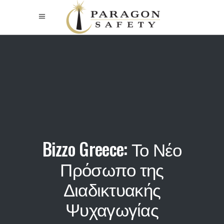
Bizzo Greece: Το