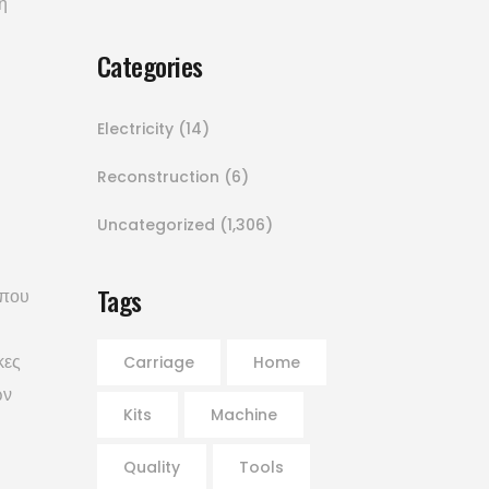
η
Categories
Electricity
(14)
Reconstruction
(6)
Uncategorized
(1,306)
Tags
 που
κες
Carriage
Home
ών
Kits
Machine
Quality
Tools