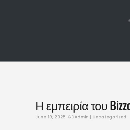
Η εμπειρία του Bizz
June 10, 2025
GDAdmin
Uncategorized