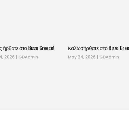
 ήρθατε στο Bizzo Greece!
Καλωσήρθατε στο Bizzo Gree
4, 2026
GDAdmin
May 24, 2026
GDAdmin