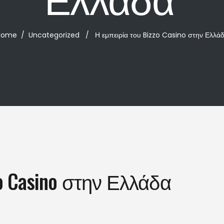
Home
/
Uncategorized
/
Η εμπειρία του Bizzo Casino στην Ελλά
o Casino στην Ελλάδα