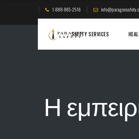
1-888-865-2516
info@paragonsafety.
SAFETY SERVICES
HEAL
Η εμπειρί