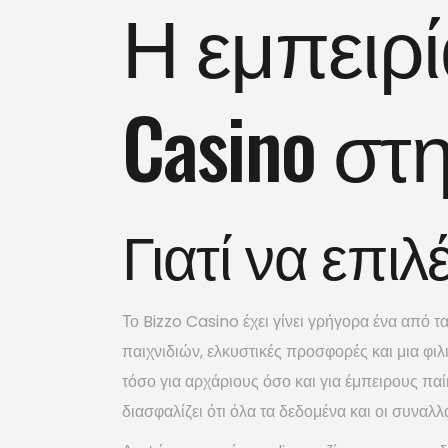
Η εμπειρί
Casino στ
Γιατί να επιλέ
Το Bizzo Casino έχει γίνει γρήγορα ένα από τ
παιχνιδιών, ελκυστικές προσφορές και μια φι
τόσο για αρχάριους όσο και για έμπειρους παίκ
διασφαλίζει ότι όλα τα δεδομένα και οι συναλ