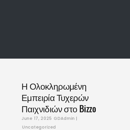
Η Ολοκληρωμ
Εμπειρία Τυχε
Παιχνιδιών στο B
Η Ολοκληρωμένη
Εμπειρία Τυχερών
Παιχνιδιών στο Bizzo
June 17, 2025
GDAdmin
Uncategorized