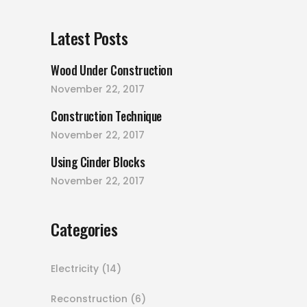
Latest Posts
Wood Under Construction
November 22, 2017
Construction Technique
November 22, 2017
Using Cinder Blocks
November 22, 2017
Categories
Electricity
(14)
Reconstruction
(6)