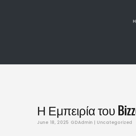
Η Εμπειρία του Biz
June 18, 2025
GDAdmin
Uncategorized