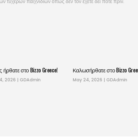
ν τυχερών παιχνιδιών όπως δεν τον έχετε δει ποτέ πριν.
 ήρθατε στο Bizzo Greece!
Καλωσήρθατε στο Bizzo Gree
4, 2026
GDAdmin
May 24, 2026
GDAdmin