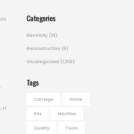
Categories
ρία
Electricity
(14)
Reconstruction
(6)
Uncategorized
(1,306)
Tags
ο
Carriage
Home
. Η
Kits
Machine
Quality
Tools