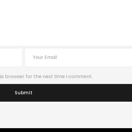
is browser for the next time I comment.