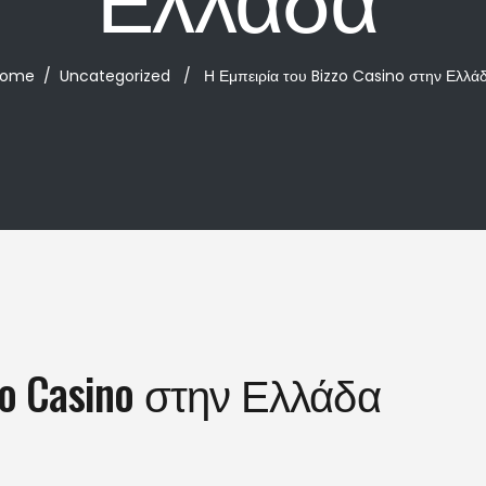
Home
/
Uncategorized
/
Η Εμπειρία του Bizzo Casino στην Ελλά
zo Casino στην Ελλάδα