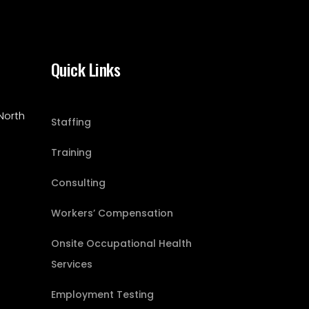
Quick Links
 North
Staffing
Training
Consulting
Workers’ Compensation
Onsite Occupational Health
Services
Employment Testing