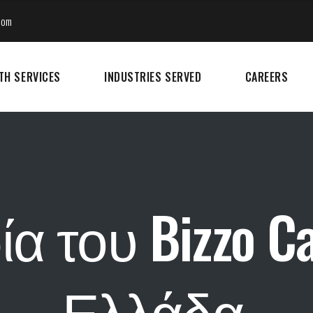
com
TH SERVICES
INDUSTRIES SERVED
CAREERS
α του Bizzo C
Ελλάδα