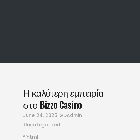
Η καλύτερη
εμπειρία στο Bi
Casino
Η καλύτερη εμπειρία
στο Bizzo Casino
June 24, 2025
GDAdmin
Uncategorized
“`html