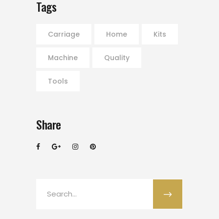
Tags
Carriage
Home
Kits
Machine
Quality
Tools
Share
Search
for: