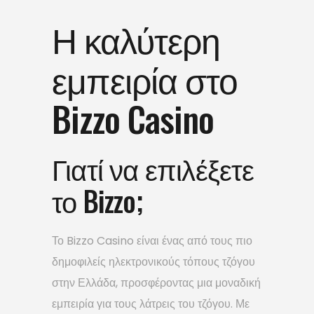
Η καλύτερη
εμπειρία στο
Bizzo Casino
Γιατί να επιλέξετε
το Bizzo;
Το Bizzo Casino είναι ένας από τους πιο
δημοφιλείς ηλεκτρονικούς τόπους τζόγου
στην Ελλάδα, προσφέροντας μια μοναδική
εμπειρία για τους λάτρεις του τζόγου. Με