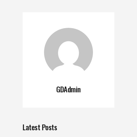
GDAdmin
Latest Posts