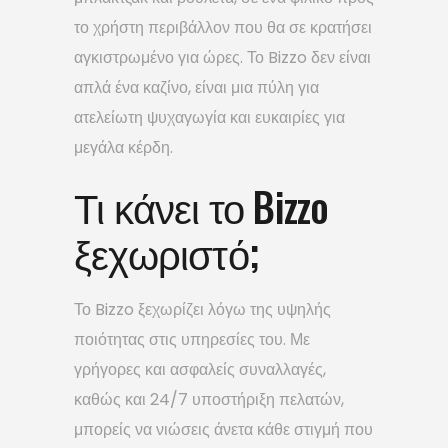
το χρήστη περιβάλλον που θα σε κρατήσει
αγκιστρωμένο για ώρες. Το Bizzo δεν είναι
απλά ένα καζίνο, είναι μια πύλη για
ατελείωτη ψυχαγωγία και ευκαιρίες για
μεγάλα κέρδη.
Τι κάνει το Bizzo
ξεχωριστό;
Το Bizzo ξεχωρίζει λόγω της υψηλής
ποιότητας στις υπηρεσίες του. Με
γρήγορες και ασφαλείς συναλλαγές,
καθώς και 24/7 υποστήριξη πελατών,
μπορείς να νιώσεις άνετα κάθε στιγμή που