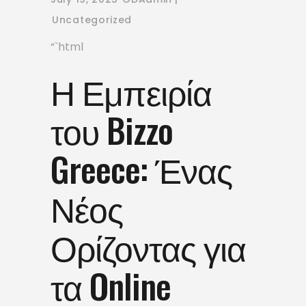
Uncategorized
“`html
Η Εμπειρία
του Bizzo
Greece: Ένας
Νέος
Ορίζοντας για
τα Online