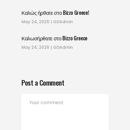
Καλώς ήρθατε στο Bizzo Greece!
May 24, 2026
GDAdmin
Καλωσήρθατε στο Bizzo Greece
May 24, 2026
GDAdmin
Post a Comment