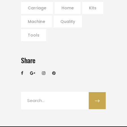
Carriage
Home
Kits
Machine
Quality
Tools
Share
Search
for: