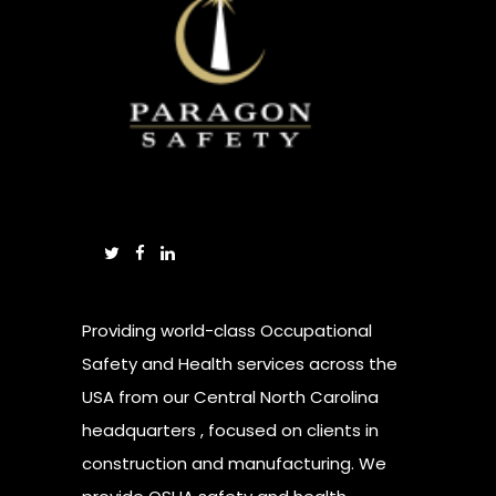
Providing world-class Occupational
Safety and Health services across the
USA from our Central North Carolina
headquarters , focused on clients in
construction and manufacturing. We