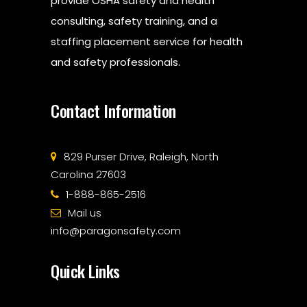
provide OSHA safety and health
consulting, safety training, and a
staffing placement service for health
and safety professionals.
Contact Information
829 Purser Drive, Raleigh, North
Carolina 27603
1-888-865-2516
Mail us
info@paragonsafety.com
Quick Links