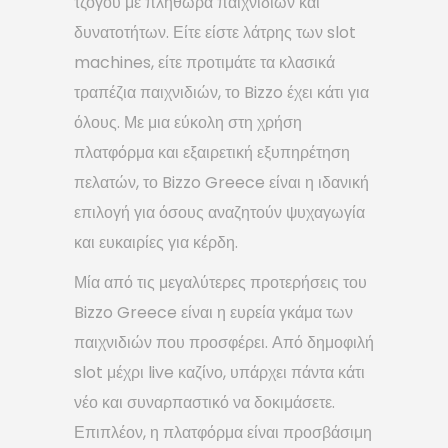
τζόγου με πληθώρα παιχνιδιών και
δυνατοτήτων. Είτε είστε λάτρης των slot
machines, είτε προτιμάτε τα κλασικά
τραπέζια παιχνιδιών, το Bizzo έχει κάτι για
όλους. Με μια εύκολη στη χρήση
πλατφόρμα και εξαιρετική εξυπηρέτηση
πελατών, το Bizzo Greece είναι η ιδανική
επιλογή για όσους αναζητούν ψυχαγωγία
και ευκαιρίες για κέρδη.
Μία από τις μεγαλύτερες προτερήσεις του
Bizzo Greece είναι η ευρεία γκάμα των
παιχνιδιών που προσφέρει. Από δημοφιλή
slot μέχρι live καζίνο, υπάρχει πάντα κάτι
νέο και συναρπαστικό να δοκιμάσετε.
Επιπλέον, η πλατφόρμα είναι προσβάσιμη