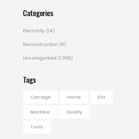
Categories
Electricity
(14)
Reconstruction
(6)
Uncategorized
(1,306)
Tags
Carriage
Home
Kits
Machine
Quality
Tools