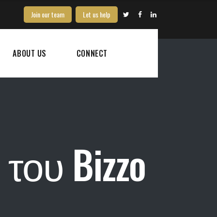
Join our team
Let us help
ABOUT US
CONNECT
του Bizzo