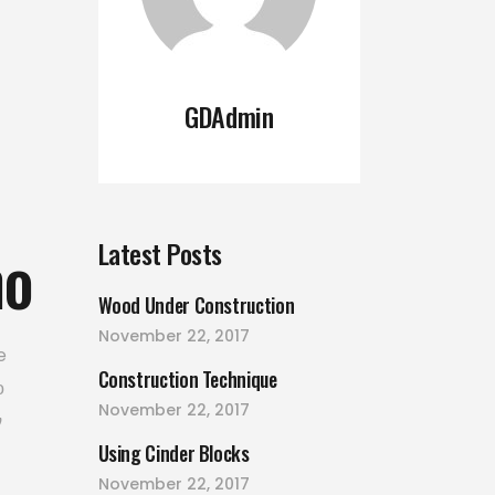
GDAdmin
no
Latest Posts
Wood Under Construction
November 22, 2017
e
Construction Technique
ο
November 22, 2017
ν
Using Cinder Blocks
November 22, 2017