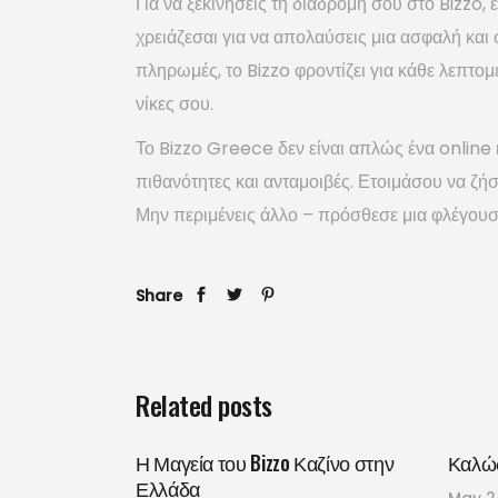
Για να ξεκινήσεις τη διαδρομή σου στο Bizzo,
χρειάζεσαι για να απολαύσεις μια ασφαλή κα
πληρωμές, το Bizzo φροντίζει για κάθε λεπτομ
νίκες σου.
Το Bizzo Greece δεν είναι απλώς ένα online 
πιθανότητες και ανταμοιβές. Ετοιμάσου να ζήσ
Μην περιμένεις άλλο – πρόσθεσε μια φλέγουσα
Share
Related posts
Η Μαγεία του Bizzo Καζίνο στην
Καλώς
Ελλάδα