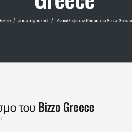
Home
/
Uncategorized
/
Ανακάλυψε τον Κόσμο του Bizzo Greec
ο του Bizzo Greece
d