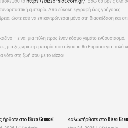
 επισκέψου το
https://bizzo-slot.com.gr/
. Εδώ θα βρεις όλα 
ι συναρπαστική εμπειρία. Από εύκολη εγγραφή έως γρήγορες
έρεια, ώστε εσύ να επικεντρώνεσαι μόνο στη διασκέδαση και στι
καζίνο – είναι μια πύλη προς έναν κόσμο γεμάτο ενθουσιασμό,
εις μια ξεχωριστή εμπειρία που σίγουρα θα θυμάσαι για πολύ κ
 νότα στη ζωή σου με το Bizzo!
 ήρθατε στο Bizzo Greece!
Καλωσήρθατε στο Bizzo Gree