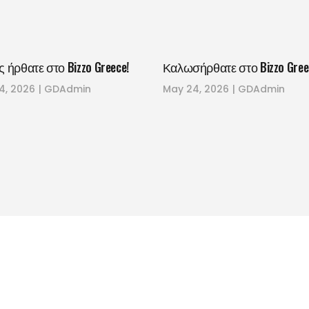
 ήρθατε στο Bizzo Greece!
Καλωσήρθατε στο Bizzo Gree
4, 2026
GDAdmin
May 24, 2026
GDAdmin