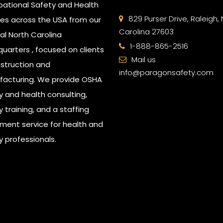
ational Safety and Health
829 Purser Drive, Raleigh,
ces across the USA from our
Carolina 27603
al North Carolina
1-888-865-2516
uarters , focused on clients
Mail us
nstruction and
info@paragonsafety.com
acturing. We provide OSHA
y and health consulting,
 training, and a staffing
ment service for health and
y professionals.