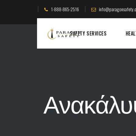
1-888-865-2516
info@paragonsafety.
SAFETY SERVICES
HEAL
Ανακάλυψ