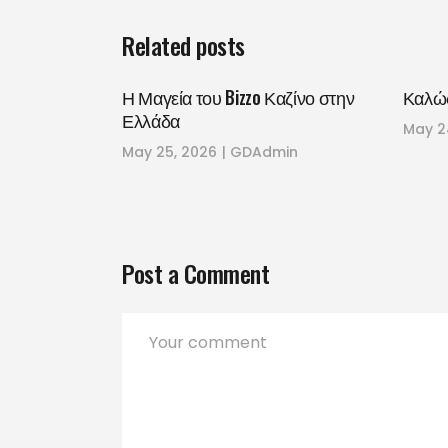
Related posts
Η Μαγεία του Bizzo Καζίνο στην
Καλώς
Ελλάδα
May 2
May 25, 2026
GDAdmin
Post a Comment