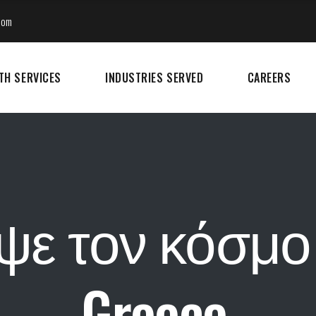
com
TH SERVICES
INDUSTRIES SERVED
CAREERS
ε τον κόσμο 
Greece