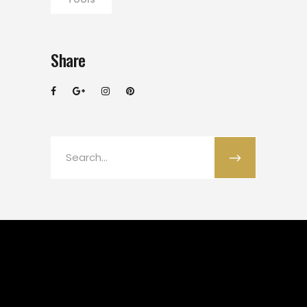
Share
Search
for: