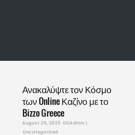
Κόσμο των Onl
Καζίνο με το Bi
Greece
Ανακαλύψτε τον Κόσμο
των Online Καζίνο με το
Bizzo Greece
August 29, 2025
GDAdmin
Uncategorized