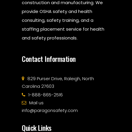
construction and manufacturing. We
provide OSHA safety and health
consulting, safety training, and a
staffing placement service for health
and safety professionals.
Contact Information
829 Purser Drive, Raleigh, North
Carolina 27603
1-888-865-2516
Mail us
info@paragonsafety.com
Quick Links