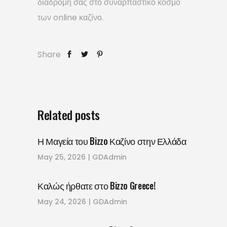
διαδρομή σας στο συναρπαστικό κόσμο
των online καζίνο.
Share
Related posts
Η Μαγεία του Bizzo Καζίνο στην Ελλάδα
May 25, 2026
GDAdmin
Καλώς ήρθατε στο Bizzo Greece!
May 24, 2026
GDAdmin