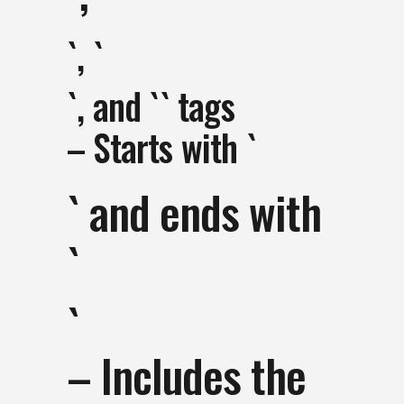
`, `
`, and `
` tags
– Starts with `
` and ends with
`
`
– Includes the