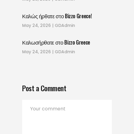
Καλώς ήρθατε στο Bizzo Greece!
May 24, 2026
GDAdmin
Καλωσήρθατε στο Bizzo Greece
May 24, 2026
GDAdmin
Post a Comment