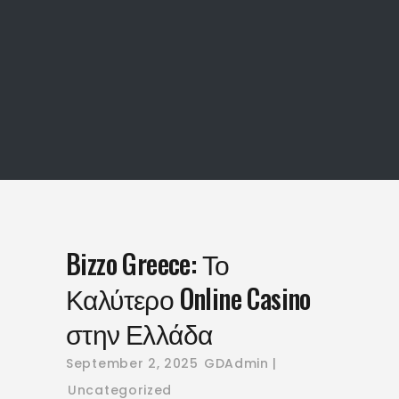
Bizzo Greece: 
Καλύτερο Onli
Casino στην Ελ
Bizzo Greece: Το
Καλύτερο Online Casino
στην Ελλάδα
September 2, 2025
GDAdmin
Uncategorized