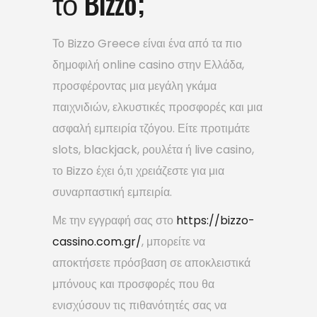
το Bizzo;
Το Bizzo Greece είναι ένα από τα πιο
δημοφιλή online casino στην Ελλάδα,
προσφέροντας μια μεγάλη γκάμα
παιχνιδιών, ελκυστικές προσφορές και μια
ασφαλή εμπειρία τζόγου. Είτε προτιμάτε
slots, blackjack, ρουλέτα ή live casino,
το Bizzo έχει ό,τι χρειάζεστε για μια
συναρπαστική εμπειρία.
Με την εγγραφή σας στο
https://bizzo-
cassino.com.gr/
, μπορείτε να
αποκτήσετε πρόσβαση σε αποκλειστικά
μπόνους και προσφορές που θα
ενισχύσουν τις πιθανότητές σας να