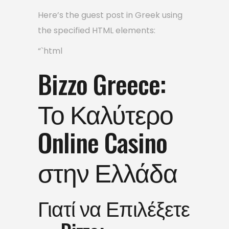
Here’s the guest post in Greek using
the specified HTML elements:
“`html
Bizzo Greece:
Το Καλύτερο
Online Casino
στην Ελλάδα
Γιατί να Επιλέξετε