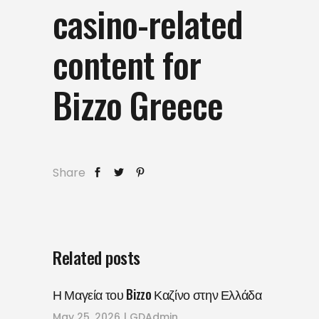
casino-related
content for
Bizzo Greece
Share
Related posts
Η Μαγεία του Bizzo Καζίνο στην Ελλάδα
May 25, 2026
GDAdmin