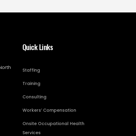
Quick Links
 North
Staffing
Training
Consulting
Workers’ Compensation
Onsite Occupational Health
Services