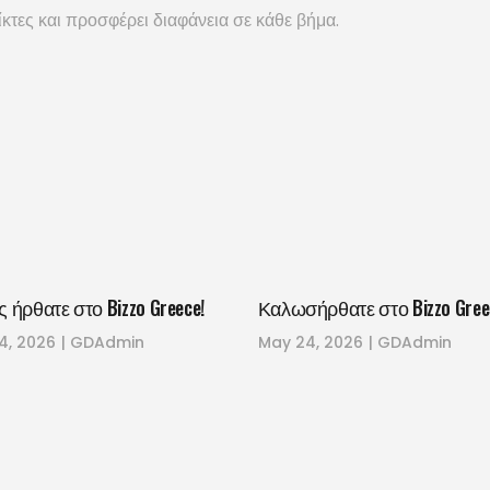
κτες και προσφέρει διαφάνεια σε κάθε βήμα.
 ήρθατε στο Bizzo Greece!
Καλωσήρθατε στο Bizzo Gree
4, 2026
GDAdmin
May 24, 2026
GDAdmin