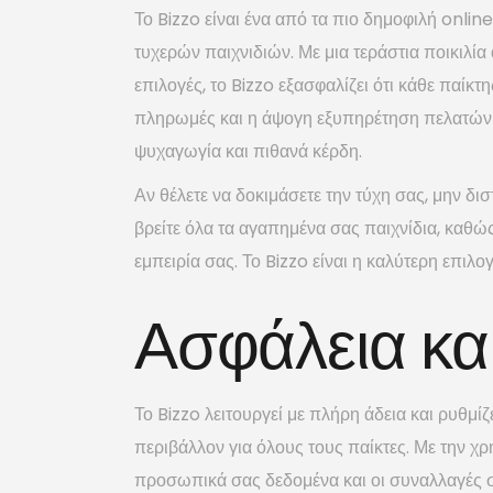
Το Bizzo είναι ένα από τα πιο δημοφιλή onli
τυχερών παιχνιδιών. Με μια τεράστια ποικιλί
επιλογές, το Bizzo εξασφαλίζει ότι κάθε παίκτη
πληρωμές και η άψογη εξυπηρέτηση πελατών 
ψυχαγωγία και πιθανά κέρδη.
Αν θέλετε να δοκιμάσετε την τύχη σας, μην δισ
βρείτε όλα τα αγαπημένα σας παιχνίδια, καθώ
εμπειρία σας. Το Bizzo είναι η καλύτερη επιλ
Ασφάλεια και
Το Bizzo λειτουργεί με πλήρη άδεια και ρυθμί
περιβάλλον για όλους τους παίκτες. Με την 
προσωπικά σας δεδομένα και οι συναλλαγές σ