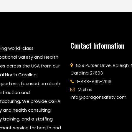
Contact Information
ding world-class
ational Safety and Health
829 Purser Drive, Raleigh,
ces across the USA from our
Carolina 27603
al North Carolina
1-888-865-2516
uarters , focused on clients
Mail us
nstruction and
info@paragonsafety.com
acturing. We provide OSHA
y and health consulting,
 training, and a staffing
ment service for health and