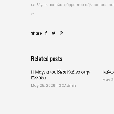
επιλέγετε μια πλατφόρμα που σέβεται τους παί
“`
Share
Related posts
Η Μαγεία του Bizzo Καζίνο στην
Καλώς
Ελλάδα
May 2
May 25, 2026
GDAdmin