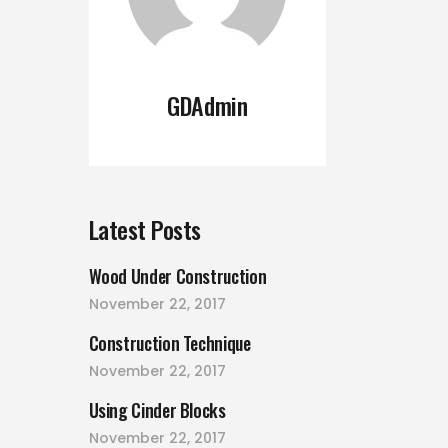
GDAdmin
Latest Posts
Wood Under Construction
November 22, 2017
Construction Technique
November 22, 2017
Using Cinder Blocks
November 22, 2017