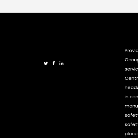
Provi
Occup
servi
Centr
headq
in co
manuf
safet
safety
place