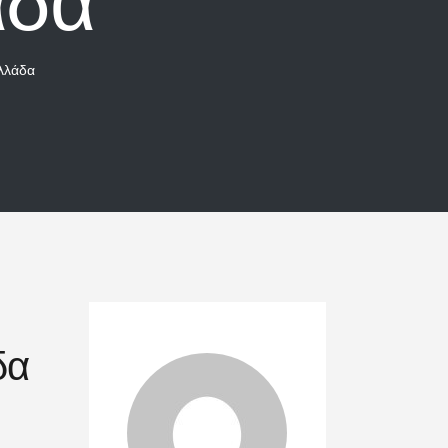
λλάδα
δα