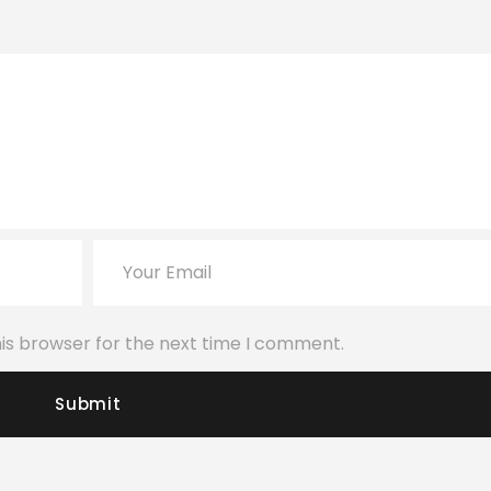
is browser for the next time I comment.