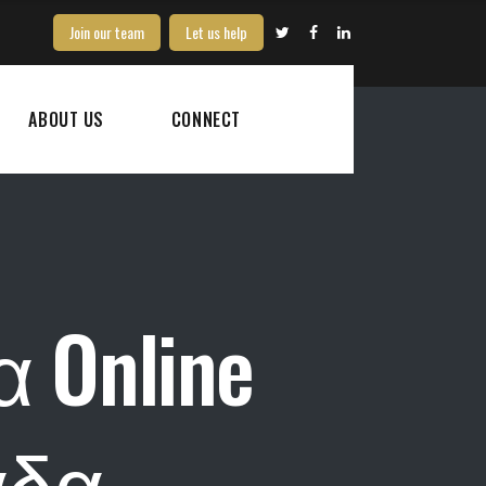
Join our team
Let us help
ABOUT US
CONNECT
 Online
άδα