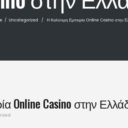
e
/
Uncategorized
/
Η Καλύτερη Εμπειρία Online Casino στην Ε
α Online Casino στην Ελλά
rized