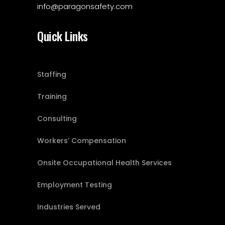
info@paragonsafety.com
Quick Links
Staffing
Training
Consulting
Workers’ Compensation
Onsite Occupational Health Services
Employment Testing
Industries Served