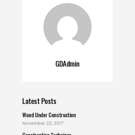
GDAdmin
Latest Posts
Wood Under Construction
November 22, 2017
Construction Technique