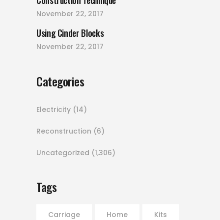
November 22, 2017
Using Cinder Blocks
November 22, 2017
Categories
Electricity
(14)
Reconstruction
(6)
Uncategorized
(1,306)
Tags
Carriage
Home
Kits