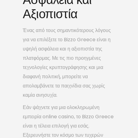
Αξιοπιστία
Ένας από τους σημαντικότερους λόγους
για να επιλέξετε το Bizzo Greece είναι η
υψηλή ασφάλεια και η αξιοπιστία της
πλατφόρμας. Με τις πιο προηγμένες
τεχνολογίες κρυπτογράφησης και μια
διαφανή πολιτική, μπορείτε να
απολαμβάνετε τα παιχνίδια σας χωρίς
καμία ανησυχία.
Εάν ψάχνετε για μια ολοκληρωμένη
εμπειρία online casino, το Bizzo Greece
είναι η τέλεια επιλογή για εσάς.
Εξερευνήστε τον κόσμο των τυχερών