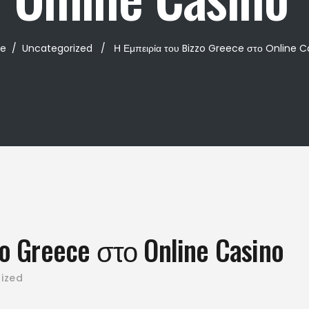
e
/
Uncategorized
/
Η Εμπειρία του Bizzo Greece στο Online C
o Greece στο Online Casino
ized