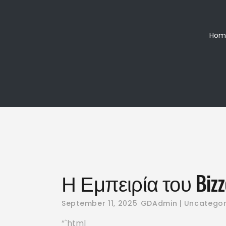
Hom
Η Εμπειρία του Bizz
September 11, 2025
GDAdmin
Uncategor
“`html