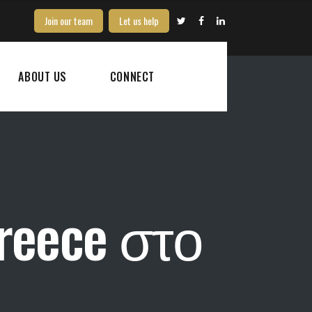
Join our team
Let us help
ABOUT US
CONNECT
reece στο