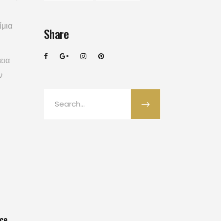
ίμια
Share
εια
ν
Search
for:
ce