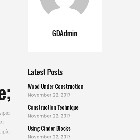
GDAdmin
Latest Posts
e;
Wood Under Construction
November 22, 2017
Construction Technique
ειρία
November 22, 2017
ει
Using Cinder Blocks
ειρία
November 22, 2017