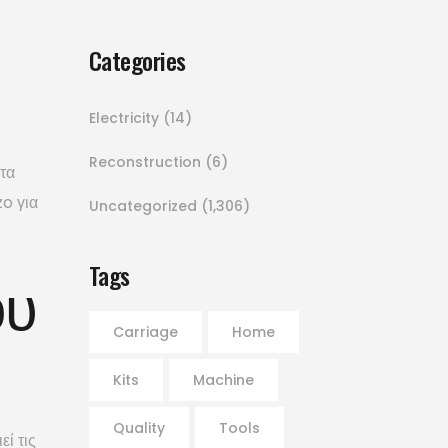
Categories
Electricity
(14)
Reconstruction
(6)
 τα
zo για
Uncategorized
(1,306)
Tags
ου
Carriage
Home
Kits
Machine
Quality
Tools
ί τις