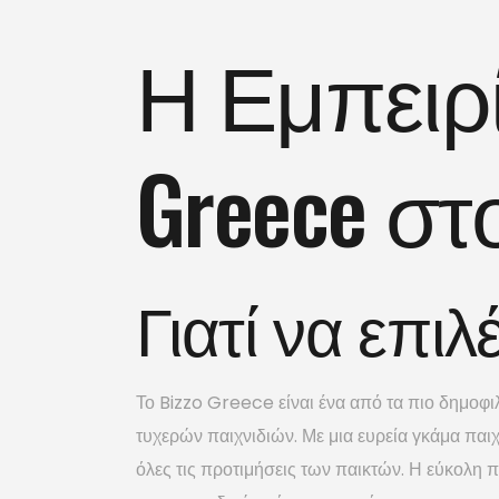
Η Εμπειρί
Greece στο
Γιατί να επιλέ
Το Bizzo Greece είναι ένα από τα πιο δημοφι
τυχερών παιχνιδιών. Με μια ευρεία γκάμα παιχ
όλες τις προτιμήσεις των παικτών. Η εύκολη 