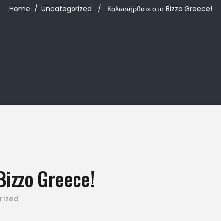
Home
/
Uncategorized
/
Καλωσήρθατε στο Bizzo Greece!
zzo Greece!
rized