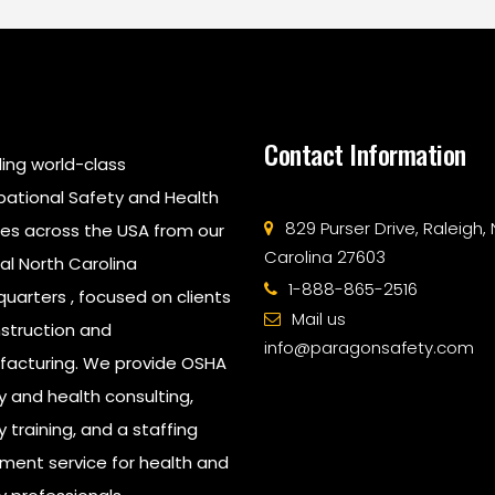
Contact Information
ding world-class
ational Safety and Health
829 Purser Drive, Raleigh,
ces across the USA from our
Carolina 27603
al North Carolina
1-888-865-2516
uarters , focused on clients
Mail us
nstruction and
info@paragonsafety.com
acturing. We provide OSHA
y and health consulting,
 training, and a staffing
ment service for health and