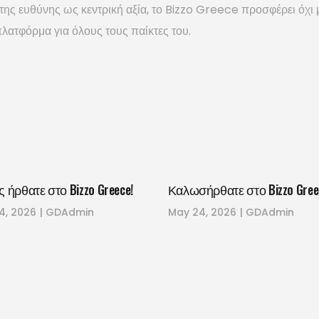
 της ευθύνης ως κεντρική αξία, το Bizzo Greece προσφέρει όχι
λατφόρμα για όλους τους παίκτες του.
 ήρθατε στο Bizzo Greece!
Καλωσήρθατε στο Bizzo Gree
4, 2026
GDAdmin
May 24, 2026
GDAdmin