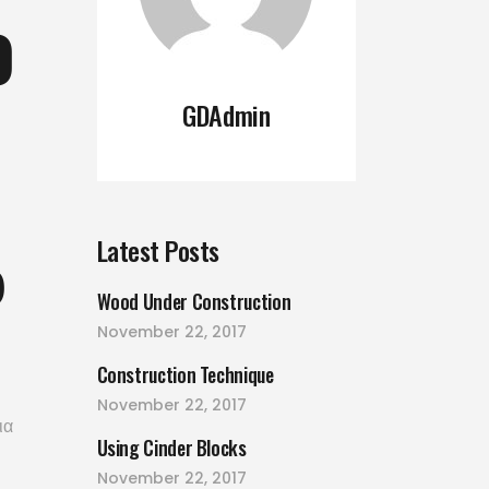
o
GDAdmin
ο
Latest Posts
Wood Under Construction
November 22, 2017
Construction Technique
November 22, 2017
ια
Using Cinder Blocks
November 22, 2017