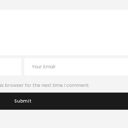
is browser for the next time I comment.