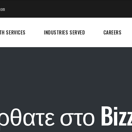
com
TH SERVICES
INDUSTRIES SERVED
CAREERS
ατε στο Bizz