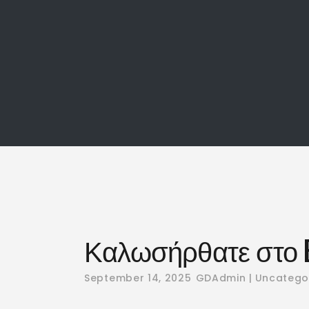
Καλωσήρθατε στο Bi
September 14, 2025
GDAdmin
Uncatego