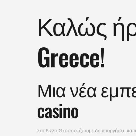
Καλώς ήρθ
Greece!
Μια νέα εμπει
casino
Στο Bizzo Greece, έχουμε δημιουργήσει μια π