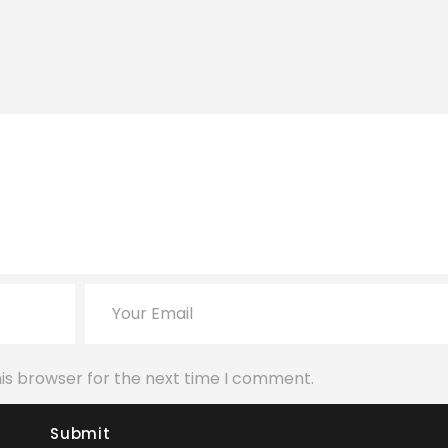
is browser for the next time I comment.