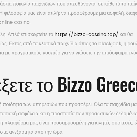
εράστια ποικιλία παιχνιδιών που απευθύνονται σε κάθε τύπο παίκ
Η φιλοσοφία μας είναι απλή: να προσφέρουμε μια ασφαλή, διαφ
online casino.
ολη. Απλά επισκεφτείτε το
https://bizzo-cassino.top/
και θα
ίας. Εκτός από τα κλασικά παιχνίδια όπως το blackjack, η ρου
δια με πραγματικούς κουπιέρ για να νιώσετε την ατμόσφαιρα ενό
ξετε το Bizzo Greec
ική ποιότητα των υπηρεσιών που προσφέρει. Όλα τα παιχνίδια μα
οστασιακή ασφάλεια και η προστασία των προσωπικών δεδομέν
 η πλατφόρμα μας είναι προσαρμοσμένη για κινητές συσκευές, 
εστε, ανεξάρτητα από την ώρα.