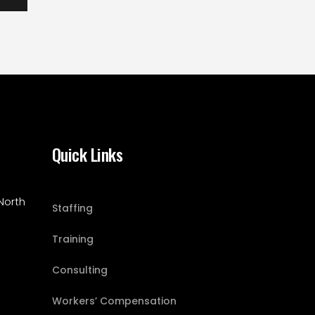
Quick Links
 North
Staffing
Training
Consulting
Workers’ Compensation