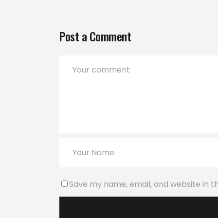
Post a Comment
Save my name, email, and website in th