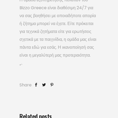
Bizzo Greece είναι διαθέσιμη 24/7 για
να σας βοηθήσει με οποιαδήποτε απορία
ή ζήτημα μπορεί να έχετε. Είτε πρόκειται
για τεχνικά ζητήματα είτε για ερωτήσεις
σχετικά με τα παιχνίδια, η ομάδα μας είναι
πάντα εδώ για εσάς. Η ικανοποίησή σας
είναι η μεγαλύτερή μας προτεραιότητα.
“`
Share
Related posts