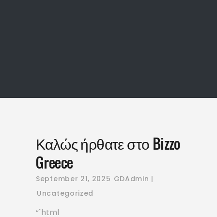
Καλώς ήρθατε 
Bizzo Greece
Καλώς ήρθατε στο Bizzo
Greece
September 21, 2025
GDAdmin
Uncategorized
“`html