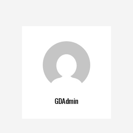
GDAdmin