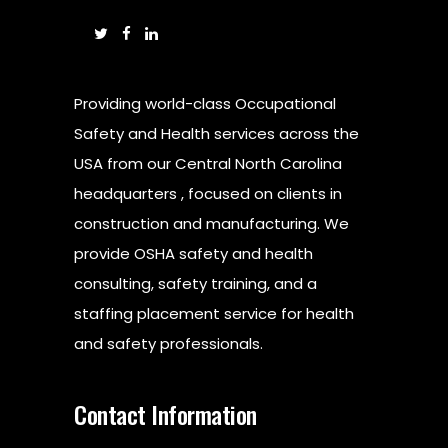
Providing world-class Occupational
Safety and Health services across the
USA from our Central North Carolina
headquarters , focused on clients in
construction and manufacturing. We
provide OSHA safety and health
consulting, safety training, and a
staffing placement service for health
and safety professionals.
Contact Information