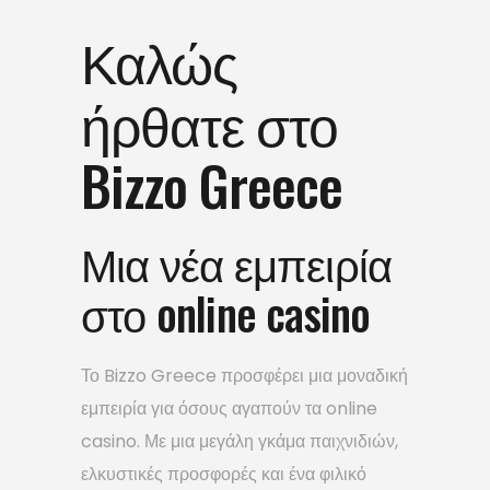
Καλώς
ήρθατε στο
Bizzo Greece
Μια νέα εμπειρία
στο online casino
Το Bizzo Greece προσφέρει μια μοναδική
εμπειρία για όσους αγαπούν τα online
casino. Με μια μεγάλη γκάμα παιχνιδιών,
ελκυστικές προσφορές και ένα φιλικό