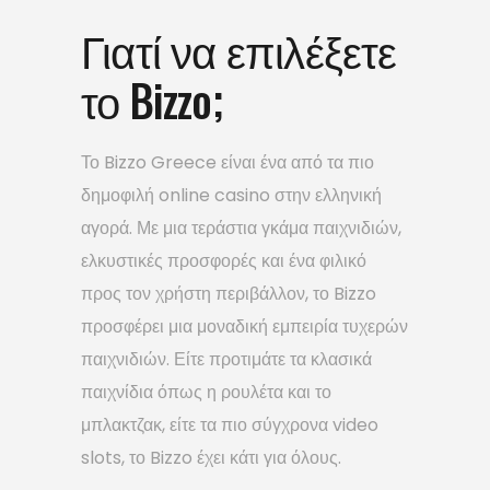
Γιατί να επιλέξετε
το Bizzo;
Το Bizzo Greece είναι ένα από τα πιο
δημοφιλή online casino στην ελληνική
αγορά. Με μια τεράστια γκάμα παιχνιδιών,
ελκυστικές προσφορές και ένα φιλικό
προς τον χρήστη περιβάλλον, το Bizzo
προσφέρει μια μοναδική εμπειρία τυχερών
παιχνιδιών. Είτε προτιμάτε τα κλασικά
παιχνίδια όπως η ρουλέτα και το
μπλακτζακ, είτε τα πιο σύγχρονα video
slots, το Bizzo έχει κάτι για όλους.