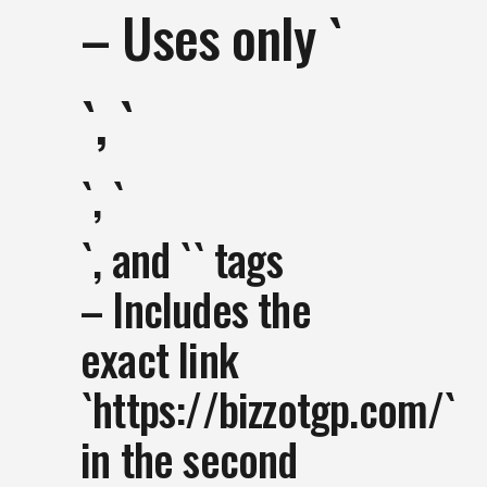
– Uses only `
`, `
`, `
`, and `
` tags
– Includes the
exact link
`
https://bizzotgp.com/
`
in the second