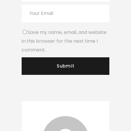
Save my name, email, and website
in this browser for the next time I
comment.