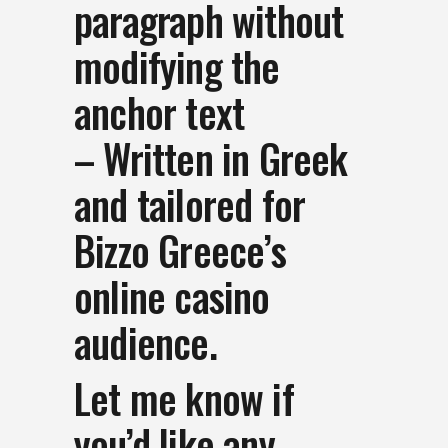
paragraph without
modifying the
anchor text
– Written in Greek
and tailored for
Bizzo Greece’s
online casino
audience.
Let me know if
you’d like any