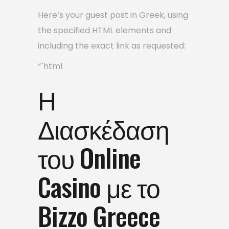
Here’s your guest post in Greek, using
the specified HTML elements and
including the exact link as requested:
“`html
Η
Διασκέδαση
του Online
Casino με το
Bizzo Greece