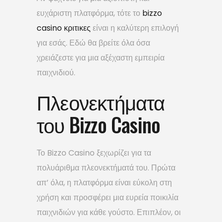
ευχάριστη πλατφόρμα, τότε το
bizzo
casino κριτικες
είναι η καλύτερη επιλογή
για εσάς. Εδώ θα βρείτε όλα όσα
χρειάζεστε για μια αξέχαστη εμπειρία
παιχνιδιού.
Πλεονεκτήματα
του Bizzo Casino
Το Bizzo Casino ξεχωρίζει για τα
πολυάριθμα πλεονεκτήματά του. Πρώτα
απ’ όλα, η πλατφόρμα είναι εύκολη στη
χρήση και προσφέρει μια ευρεία ποικιλία
παιχνιδιών για κάθε γούστο. Επιπλέον, οι