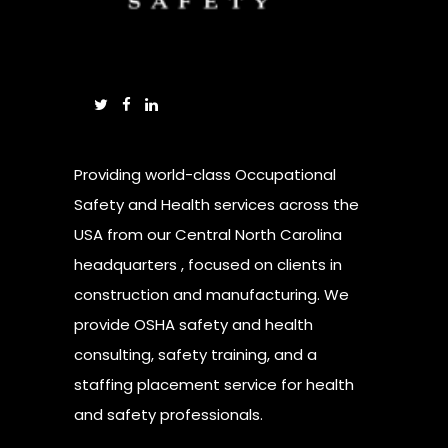
Providing world-class Occupational
Safety and Health services across the
USA from our Central North Carolina
headquarters , focused on clients in
construction and manufacturing. We
provide OSHA safety and health
consulting, safety training, and a
staffing placement service for health
and safety professionals.