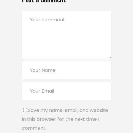
Save my name, email, and website
in this browser for the next time I
comment.