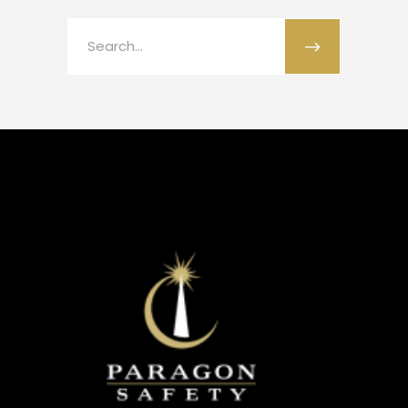
Search
for: