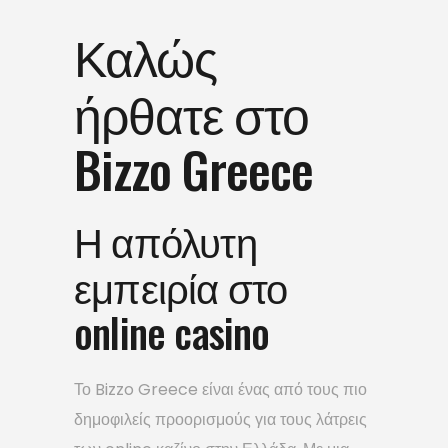
Καλώς
ήρθατε στο
Bizzo Greece
Η απόλυτη
εμπειρία στο
online casino
Το Bizzo Greece είναι ένας από τους πιο
δημοφιλείς προορισμούς για τους λάτρεις