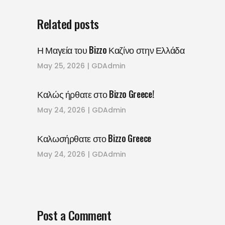
Related posts
Η Μαγεία του Bizzo Καζίνο στην Ελλάδα
May 25, 2026
GDAdmin
Καλώς ήρθατε στο Bizzo Greece!
May 24, 2026
GDAdmin
Καλωσήρθατε στο Bizzo Greece
May 24, 2026
GDAdmin
Post a Comment