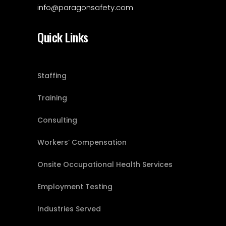
info@paragonsafety.com
Quick Links
Staffing
Training
Consulting
Workers’ Compensation
Onsite Occupational Health Services
Employment Testing
Industries Served