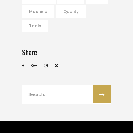
Machine
Quality
Tools
Share
Search
for: