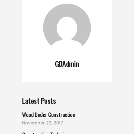
GDAdmin
Latest Posts
Wood Under Construction
November 22, 2017