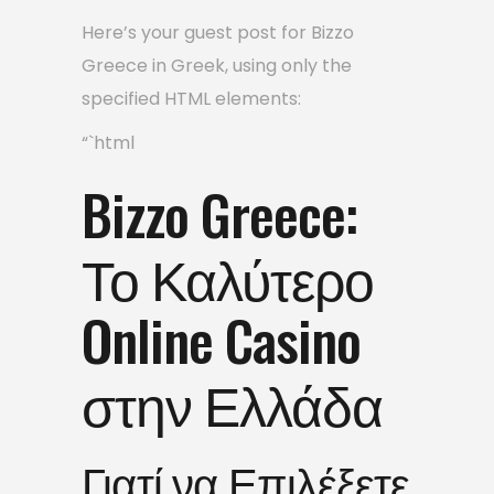
Here’s your guest post for Bizzo
Greece in Greek, using only the
specified HTML elements:
“`html
Bizzo Greece:
Το Καλύτερο
Online Casino
στην Ελλάδα
Γιατί να Επιλέξετε