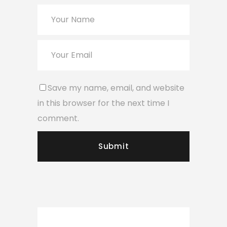
Save my name, email, and website
in this browser for the next time I
comment.