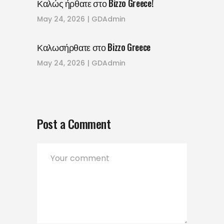
Καλώς ήρθατε στο Bizzo Greece!
May 24, 2026
GDAdmin
Καλωσήρθατε στο Bizzo Greece
May 24, 2026
GDAdmin
Post a Comment