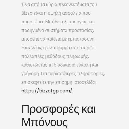
Ένα από τα κύρια πλεονεκτήματα του
Bizzo είναι η υψηλή ασφάλεια που
προσφέρει. Με άδεια λειτουργίας και
προηγμένα συστήματα προστασίας,
μπορείτε να παίζετε με εμπιστοσύνη.
Επιπλέον, η πλατφόρμα υποστηρίζει
πολλαπλές μεθόδους πληρωμής,
καθιστώντας τη διαδικασία εύκολη και
γρήγορη. Για περισσότερες πληροφορίες,
επισκεφτείτε την επίσημη ιστοσελίδα:
https://bizzotgp.com/
.
Προσφορές και
Μπόνους