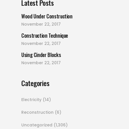
Latest Posts
Wood Under Construction
November 22, 2017
Construction Technique
November 22, 2017
Using Cinder Blocks
November 22, 2017
Categories
Electricity
(14)
Reconstruction
(6)
Uncategorized
(1,306)