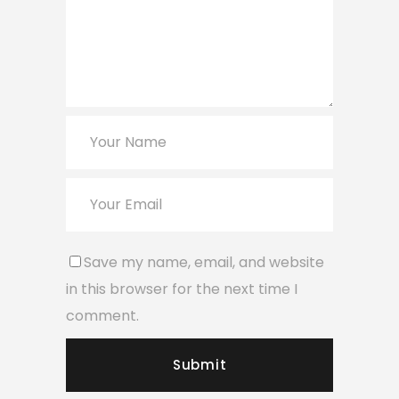
Save my name, email, and website
in this browser for the next time I
comment.