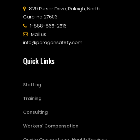
829 Purser Drive, Raleigh, North
Carolina 27603
1-888-865-2516
Mail us
info@paragonsafety.com
Quick Links
Staffing
Training
Consulting
Workers’ Compensation
Onsite Occupational Health Services