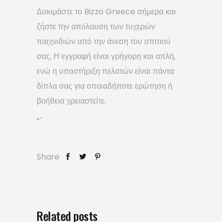
Δοκιμάστε το Bizzo Greece σήμερα και
ζήστε την απόλαυση των τυχερών
παιχνιδιών από την άνεση του σπιτιού
σας. Η εγγραφή είναι γρήγορη και απλή,
ενώ η υποστήριξη πελατών είναι πάντα
δίπλα σας για οποιαδήποτε ερώτηση ή
βοήθεια χρειαστείτε.
“`
Share
Related posts