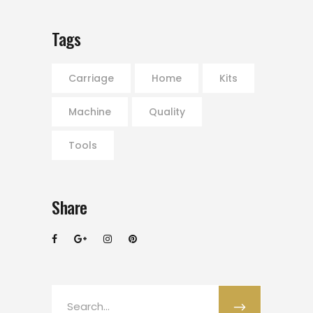
Tags
Carriage
Home
Kits
Machine
Quality
Tools
Share
Search