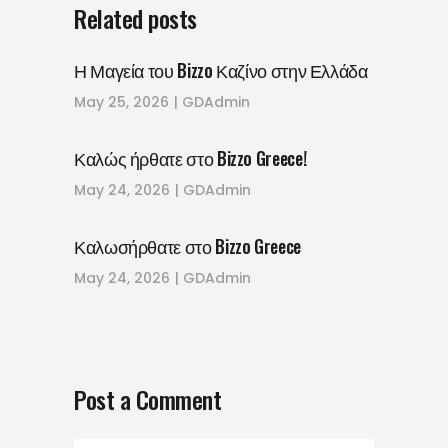
Related posts
Η Μαγεία του Bizzo Καζίνο στην Ελλάδα
May 25, 2026
GDAdmin
Καλώς ήρθατε στο Bizzo Greece!
May 24, 2026
GDAdmin
Καλωσήρθατε στο Bizzo Greece
May 24, 2026
GDAdmin
Post a Comment