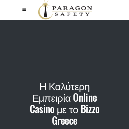
Η Καλύτερη