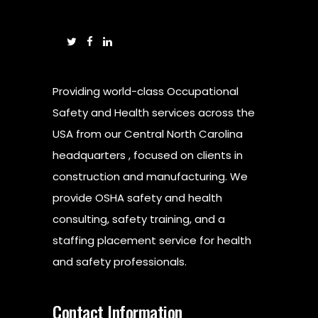
Providing world-class Occupational
Safety and Health services across the
USA from our Central North Carolina
headquarters , focused on clients in
construction and manufacturing. We
provide OSHA safety and health
consulting, safety training, and a
staffing placement service for health
and safety professionals.
Contact Information