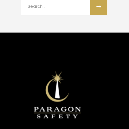
Search
for: