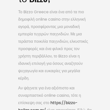
Το Bizzo Greece είναι ένα από τα πιο
δημοφιλή online casino στην ελληνική
αγορά, προσφέροντας μια μοναδική
εμπειρία τυχερών παιχνιδιών. Με μια
τεράστια ποικιλία παιχνιδιών, ελκυστικές
προσφορές και ένα φιλικό προς τον
χρήστη περιβάλλον, το Bizzo είναι η
ιδανική επιλογή για όσους αναζητούν
ψυχαγωγία και ευκαιρίες για μεγάλα
κέρδη.
Αν ψάχνετε για ένα αξιόπιστο και
συναρπαστικό online casino, τότε η
επίσκεψη σας στο
https://bizzo-