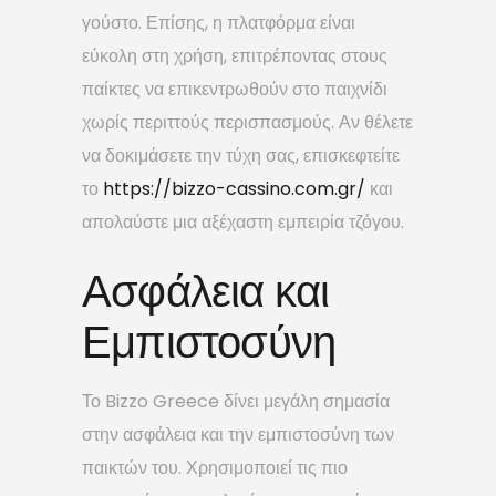
γούστο. Επίσης, η πλατφόρμα είναι
εύκολη στη χρήση, επιτρέποντας στους
παίκτες να επικεντρωθούν στο παιχνίδι
χωρίς περιττούς περισπασμούς. Αν θέλετε
να δοκιμάσετε την τύχη σας, επισκεφτείτε
το
https://bizzo-cassino.com.gr/
και
απολαύστε μια αξέχαστη εμπειρία τζόγου.
Ασφάλεια και
Εμπιστοσύνη
Το Bizzo Greece δίνει μεγάλη σημασία
στην ασφάλεια και την εμπιστοσύνη των
παικτών του. Χρησιμοποιεί τις πιο