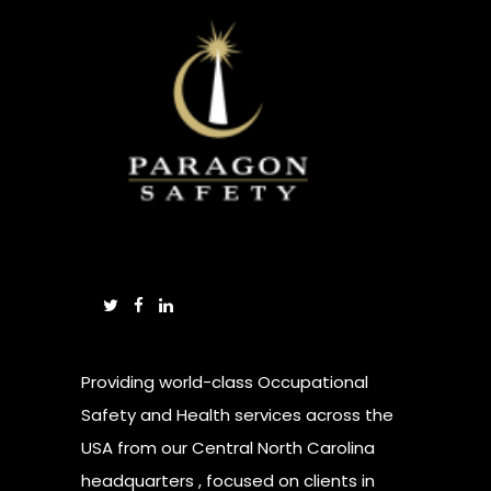
Providing world-class Occupational
Safety and Health services across the
USA from our Central North Carolina
headquarters , focused on clients in