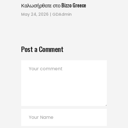
Καλωσήρθατε στο Bizzo Greece
May 24, 2026
GDAdmin
Post a Comment