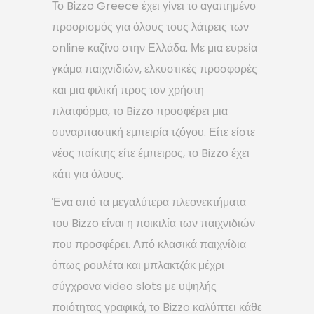
Το Bizzo Greece έχει γίνει το αγαπημένο
προορισμός για όλους τους λάτρεις των
online καζίνο στην Ελλάδα. Με μια ευρεία
γκάμα παιχνιδιών, ελκυστικές προσφορές
και μια φιλική προς τον χρήστη
πλατφόρμα, το Bizzo προσφέρει μια
συναρπαστική εμπειρία τζόγου. Είτε είστε
νέος παίκτης είτε έμπειρος, το Bizzo έχει
κάτι για όλους.
Ένα από τα μεγαλύτερα πλεονεκτήματα
του Bizzo είναι η ποικιλία των παιχνιδιών
που προσφέρει. Από κλασικά παιχνίδια
όπως ρουλέτα και μπλακτζάκ μέχρι
σύγχρονα video slots με υψηλής
ποιότητας γραφικά, το Bizzo καλύπτει κάθε