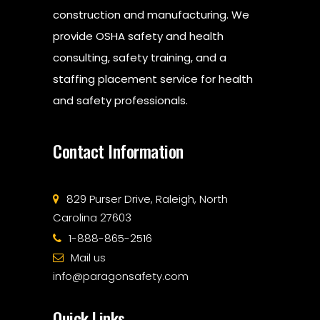
construction and manufacturing. We
provide OSHA safety and health
consulting, safety training, and a
staffing placement service for health
and safety professionals.
Contact Information
829 Purser Drive, Raleigh, North
Carolina 27603
1-888-865-2516
Mail us
info@paragonsafety.com
Quick Links