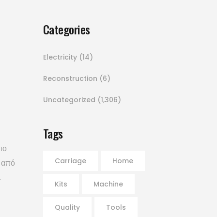
Categories
Electricity
(14)
Reconstruction
(6)
Uncategorized
(1,306)
Tags
ιο
Carriage
Home
, από
.
Kits
Machine
Quality
Tools