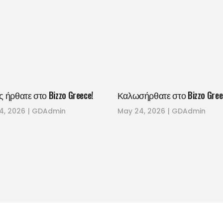
 ήρθατε στο Bizzo Greece!
Καλωσήρθατε στο Bizzo Gree
4, 2026
GDAdmin
May 24, 2026
GDAdmin