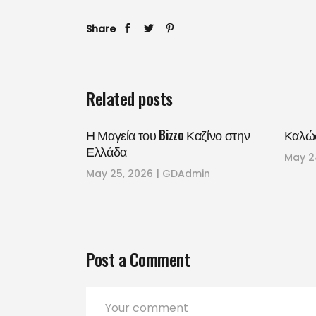
Share
Related posts
Η Μαγεία του Bizzo Καζίνο στην
Καλώς
Ελλάδα
May 2
May 25, 2026
GDAdmin
Post a Comment