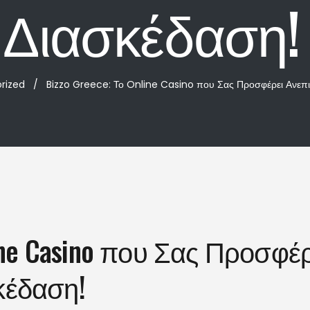
Διασκέδαση!
rized
/
Bizzo Greece: Το Online Casino που Σας Προσφέρει Ανεπι
line Casino που Σας Προσφέρ
κέδαση!