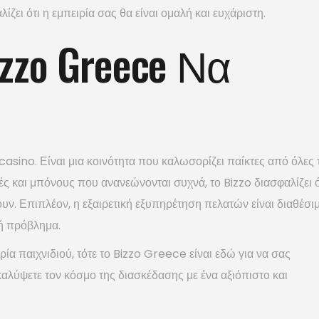
ει ότι η εμπειρία σας θα είναι ομαλή και ευχάριστη.
izzo Greece Να
asino. Είναι μια κοινότητα που καλωσορίζει παίκτες από όλες 
ές και μπόνους που ανανεώνονται συχνά, το Bizzo διασφαλίζει ό
υν. Επιπλέον, η εξαιρετική εξυπηρέτηση πελατών είναι διαθέσι
ή πρόβλημα.
ιρία παιχνιδιού, τότε το Bizzo Greece είναι εδώ για να σας
καλύψετε τον κόσμο της διασκέδασης με ένα αξιόπιστο και