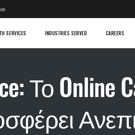
com
TH SERVICES
INDUSTRIES SERVED
CAREERS
ce: Το Online 
σφέρει Ανεπι