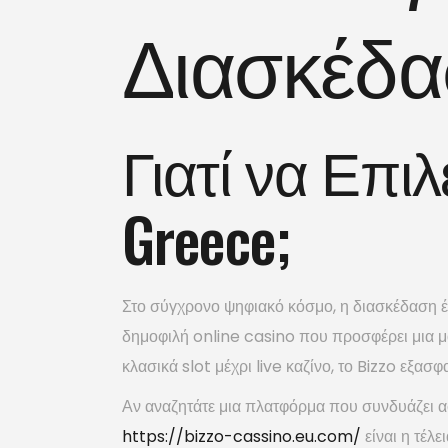
Διασκέδα
Γιατί να Επιλ
Greece;
Στο σύγχρονο ψηφιακό κόσμο, η διασκέδαση έχ
δημοφιλή online casino που προσφέρει μια μον
κλασικά slot μέχρι live καζίνο, το Bizzo εξασφα
Αν αναζητάτε μια πλατφόρμα που συνδυάζει ασφ
https://bizzo-cassino.eu.com/
είναι η τέλε