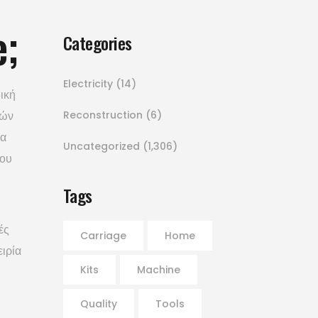
e;
Categories
Electricity
(14)
ική
ιών
Reconstruction
(6)
ια
Uncategorized
(1,306)
σου
Tags
ές
Carriage
Home
ειρία
Kits
Machine
Quality
Tools