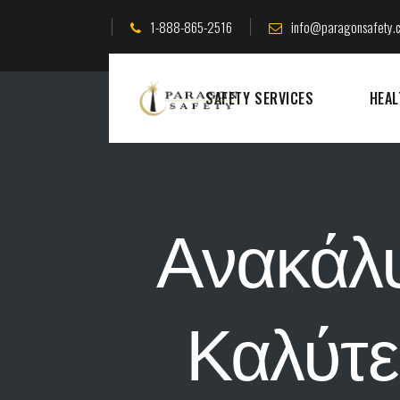
1-888-865-2516
info@paragonsafety.
SAFETY SERVICES
HEAL
Ανακάλυψ
Καλύτερ