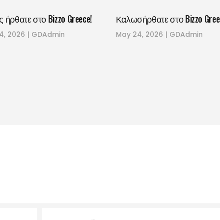
 ήρθατε στο Bizzo Greece!
Καλωσήρθατε στο Bizzo Gree
4, 2026
GDAdmin
May 24, 2026
GDAdmin