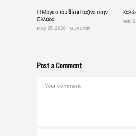
Η Μαγεία του Bizzo Καζίνο στην
Καλώς
Ελλάδα
May 2
May 25, 2026
GDAdmin
Post a Comment