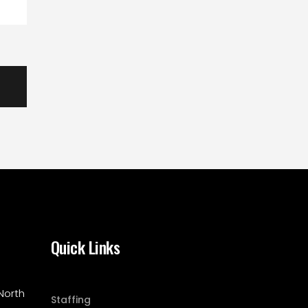
Quick Links
 North
Staffing