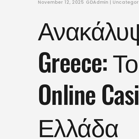
November 12, 2025
GDAdmin
Uncategor
Ανακάλυψε
Greece: Τ
Online Cas
Ελλάδα