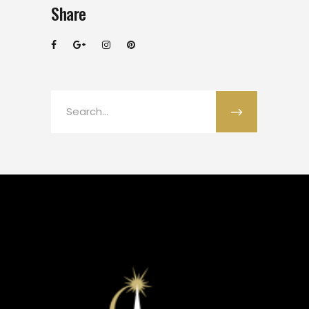
Share
Search
for: