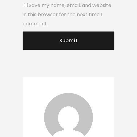
Save my name, email, and website
in this browser for the next time I
comment.