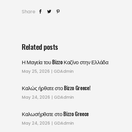
Share
Related posts
Η Μαγεία του Bizzo Καζίνο στην Ελλάδα
May 25, 2026
GDAdmin
Καλώς ήρθατε στο Bizzo Greece!
May 24, 2026
GDAdmin
Καλωσήρθατε στο Bizzo Greece
May 24, 2026
GDAdmin