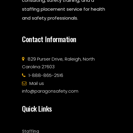
consulting, safety training, and a
staffing placement service for health
and safety professionals.
Contact Information
829 Purser Drive, Raleigh, North
Carolina 27603
1-888-865-2516
Mail us
info@paragonsafety.com
Quick Links
Staffing