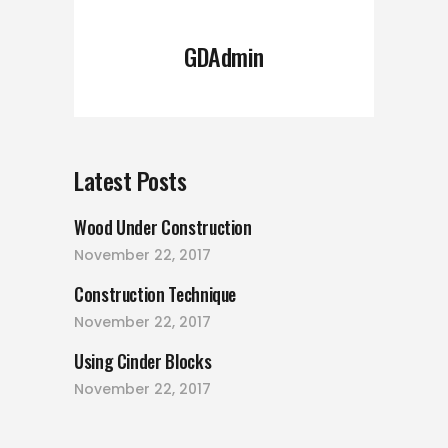
GDAdmin
Latest Posts
Wood Under Construction
November 22, 2017
Construction Technique
November 22, 2017
Using Cinder Blocks
November 22, 2017