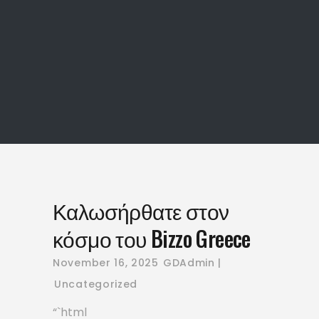
Καλωσήρθατε 
κόσμο του Biz
Greece
Καλωσήρθατε στον
κόσμο του Bizzo Greece
November 16, 2025
GDAdmin
Uncategorized
“`html