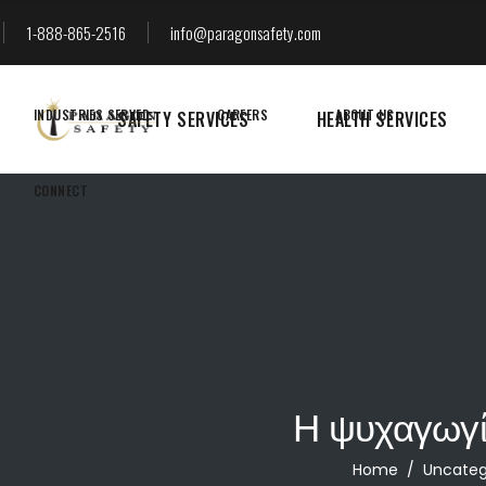
1-888-865-2516
info@paragonsafety.com
SAFETY SERVICES
HEALTH SERVICES
INDUSTRIES SERVED
CAREERS
ABOUT US
SAFETY SERVICES
HEALTH SERVICES
CONNECT
Home
/
Uncateg