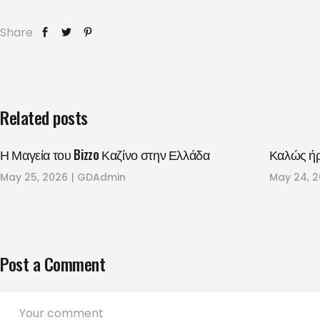
Share
Related posts
Η Μαγεία του Bizzo Καζίνο στην Ελλάδα
Καλώς ήρθ
May 25, 2026
GDAdmin
May 24, 
Post a Comment