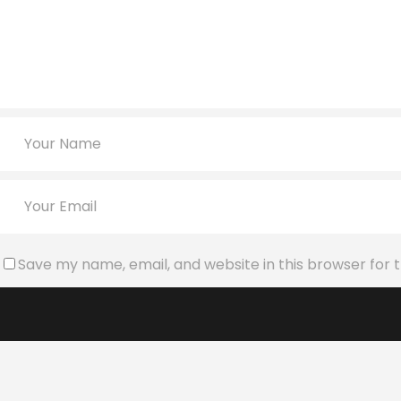
Save my name, email, and website in this browser for 