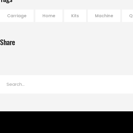
Carriage
Home
Kits
Machine
Q
Share
Search
for: