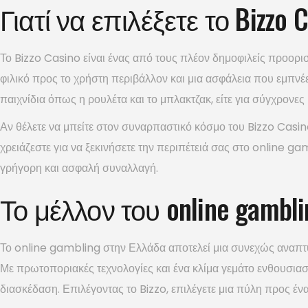
Γιατί να επιλέξετε το Bizzo C
Το Bizzo Casino είναι ένας από τους πλέον δημοφιλείς προορισ
φιλικό προς το χρήστη περιβάλλον και μια ασφάλεια που εμπνέει
παιχνίδια όπως η ρουλέτα και το μπλακτζακ, είτε για σύγχρονε
Αν θέλετε να μπείτε στον συναρπαστικό κόσμο του Bizzo Casino
χρειάζεστε για να ξεκινήσετε την περιπέτειά σας στο online
γρήγορη και ασφαλή συναλλαγή.
Το μέλλον του online gambl
Το online gambling στην Ελλάδα αποτελεί μια συνεχώς αναπτυσ
Με πρωτοποριακές τεχνολογίες και ένα κλίμα γεμάτο ενθουσιασμ
διασκέδαση. Επιλέγοντας το Bizzo, επιλέγετε μια πύλη προς έν