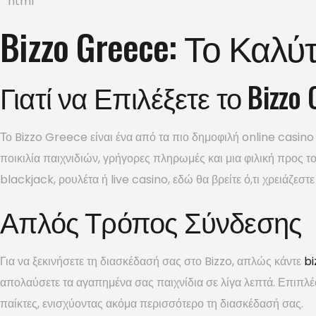
“`html
Bizzo Greece: Το Καλύ
Γιατί να Επιλέξετε το Bizzo 
Το Bizzo Greece είναι ένα από τα πιο δημοφιλή online casino
ποικιλία παιχνιδιών, γρήγορες πληρωμές και μια φιλική προς το
blackjack, ρουλέτα ή live casino, εδώ θα βρείτε ό,τι χρειάζεστ
Απλός Τρόπος Σύνδεσης
Για να ξεκινήσετε τη διασκέδασή σας στο Bizzo, απλώς κάντε
bi
απολαύσετε τα αγαπημένα σας παιχνίδια σε λίγα λεπτά. Επιπλέ
παίκτες, ενισχύοντας ακόμα περισσότερο τη διασκέδασή σας.