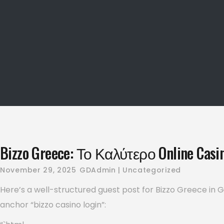
Bizzo Gre
Bizzo Greece: Το Καλύτερο Online Ca
November 29, 2025
GDAdmin
Uncategorized
Here’s a well-structured guest post for Bizzo Greece in G
anchor “bizzo casino login”: