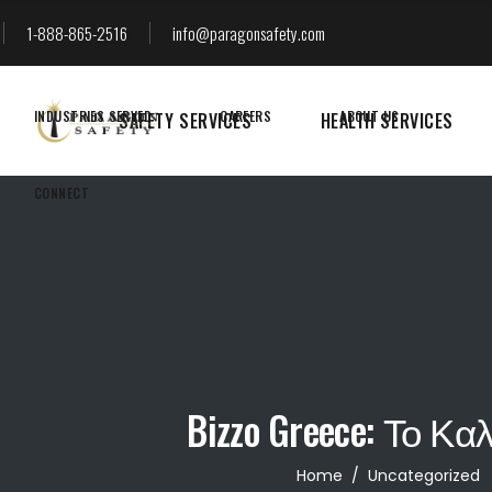
1-888-865-2516
info@paragonsafety.com
SAFETY SERVICES
HEALTH SERVICES
INDUSTRIES SERVED
CAREERS
ABOUT US
SAFETY SERVICES
HEALTH SERVICES
CONNECT
Home
/
Uncategorized