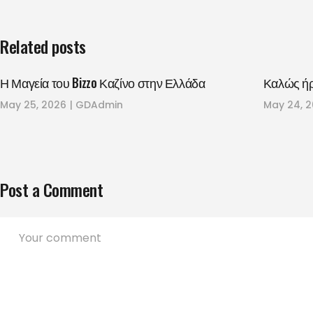
Related posts
Η Μαγεία του Bizzo Καζίνο στην Ελλάδα
Καλώς ήρθ
May 25, 2026
GDAdmin
May 24, 
Post a Comment