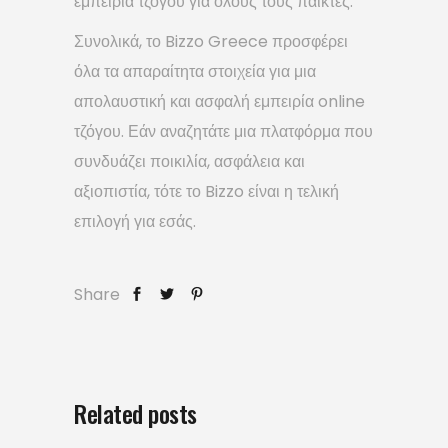
εμπειρία τζόγου για όλους τους παίκτες.
Συνολικά, το Bizzo Greece προσφέρει
όλα τα απαραίτητα στοιχεία για μια
απολαυστική και ασφαλή εμπειρία online
τζόγου. Εάν αναζητάτε μια πλατφόρμα που
συνδυάζει ποικιλία, ασφάλεια και
αξιοπιστία, τότε το Bizzo είναι η τελική
επιλογή για εσάς.
Share
Related posts