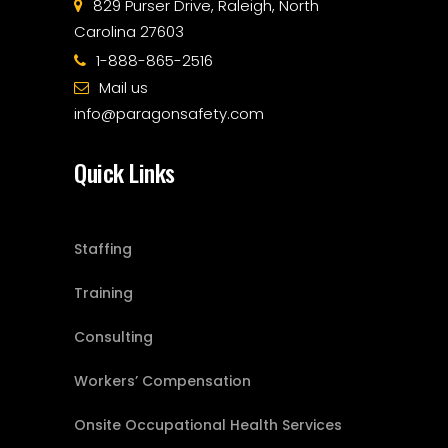
829 Purser Drive, Raleigh, North
Carolina 27603
1-888-865-2516
Mail us
info@paragonsafety.com
Quick Links
Staffing
Training
Consulting
Workers’ Compensation
Onsite Occupational Health Services