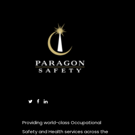
Providing world-class Occupational
Safety and Health services across the