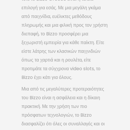
επιλογή για εσάς. Με μια μεγάλη γκάμα
από παιχνίδια, ευέλικτες μεθόδους
πληρωμής και μια φιλική προς τον χρήστη
διεπαφή, το Bizzo προσφέρει μια
ξεχωριστή εμπειρία για κάθε παίκτη. Είτε
είστε λάτρης των κλασικών παιχνιδιών
όπως τα χαρτιά και η ρουλέτα, είτε
προτιμάτε τα σύγχρονα video slots, το
Bizzo έχει κάτι για όλους.
Μια από τις μεγαλύτερες προτεραιότητες
του Bizzo είναι η ασφάλεια και η δίκαιη
πρακτική. Με την χρήση των πιο
πρόσφατων τεχνολογιών, το Bizzo
διασφαλίζει ότι όλες οι συναλλαγές και οι