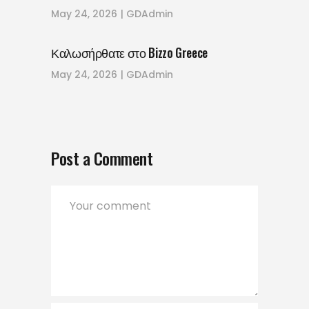
May 24, 2026
GDAdmin
Καλωσήρθατε στο Bizzo Greece
May 24, 2026
GDAdmin
Post a Comment