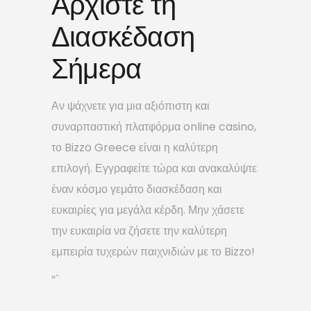
Αρχίστε τη
Διασκέδαση
Σήμερα
Αν ψάχνετε για μια αξιόπιστη και
συναρπαστική πλατφόρμα online casino,
το Bizzo Greece είναι η καλύτερη
επιλογή. Εγγραφείτε τώρα και ανακαλύψτε
έναν κόσμο γεμάτο διασκέδαση και
ευκαιρίες για μεγάλα κέρδη. Μην χάσετε
την ευκαιρία να ζήσετε την καλύτερη
εμπειρία τυχερών παιχνιδιών με το Bizzo!
“`