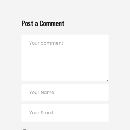
Post a Comment