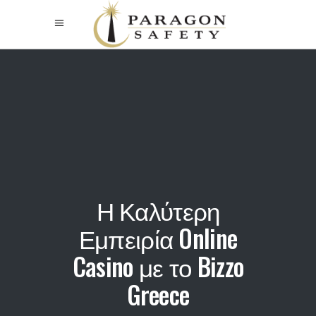
Η Καλύτερη