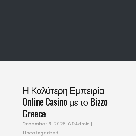
Εμπειρία Onli
Casino με το Bi
Greece
Η Καλύτερη Εμπειρία
Online Casino με το Bizzo
Greece
December 6, 2025
GDAdmin
Uncategorized