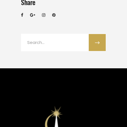
Share
Search
for: