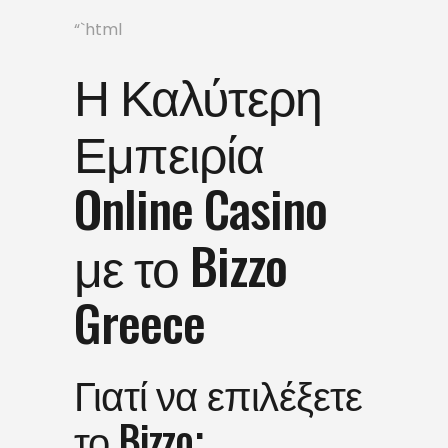
“`html
Η Καλύτερη
Εμπειρία
Online Casino
με το Bizzo
Greece
Γιατί να επιλέξετε
το Bizzo;