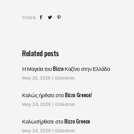
Share
Related posts
Η Μαγεία του Bizzo Καζίνο στην Ελλάδα
May 25, 2026
GDAdmin
Καλώς ήρθατε στο Bizzo Greece!
May 24, 2026
GDAdmin
Καλωσήρθατε στο Bizzo Greece
May 24, 2026
GDAdmin