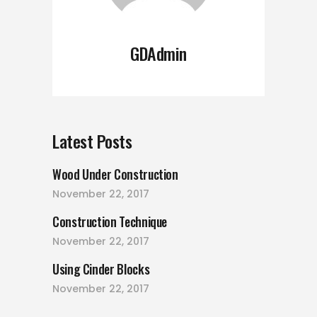
GDAdmin
Latest Posts
Wood Under Construction
November 22, 2017
Construction Technique
November 22, 2017
Using Cinder Blocks
November 22, 2017