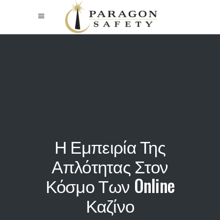
Η Εμπειρία Τ