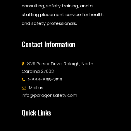
consulting, safety training, and a
staffing placement service for health
and safety professionals.
Contact Information
829 Purser Drive, Raleigh, North
Carolina 27603
1-888-865-2516
Mail us
info@paragonsafety.com
Quick Links