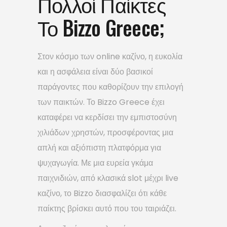
Πολλοί Παίκτες
Το Bizzo Greece;
Στον κόσμο των online καζίνο, η ευκολία
και η ασφάλεια είναι δύο βασικοί
παράγοντες που καθορίζουν την επιλογή
των παικτών. Το Bizzo Greece έχει
καταφέρει να κερδίσει την εμπιστοσύνη
χιλιάδων χρηστών, προσφέροντας μια
απλή και αξιόπιστη πλατφόρμα για
ψυχαγωγία. Με μια ευρεία γκάμα
παιχνιδιών, από κλασικά slot μέχρι live
καζίνο, το Bizzo διασφαλίζει ότι κάθε
παίκτης βρίσκει αυτό που του ταιριάζει.