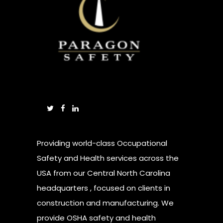
Providing world-class Occupational
Safety and Health services across the
USA from our Central North Carolina
headquarters , focused on clients in
construction and manufacturing. We
provide OSHA safety and health