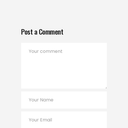
Post a Comment