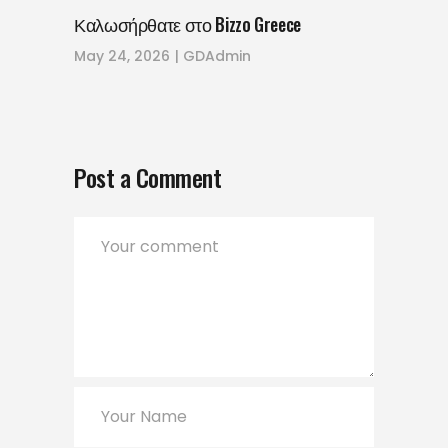
Καλωσήρθατε στο Bizzo Greece
May 24, 2026
GDAdmin
Post a Comment