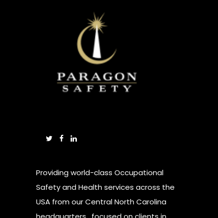
Providing world-class Occupational
Safety and Health services across the
USA from our Central North Carolina
headquarters , focused on clients in