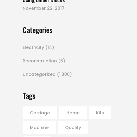
November 22, 2017
Categories
Electricity
(14)
Reconstruction
(6)
Uncategorized
(1,306)
Tags
Carriage
Home
Kits
Machine
Quality