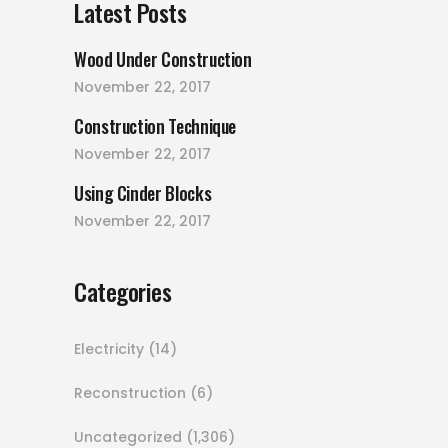
Latest Posts
Wood Under Construction
November 22, 2017
Construction Technique
November 22, 2017
Using Cinder Blocks
November 22, 2017
Categories
Electricity
(14)
Reconstruction
(6)
Uncategorized
(1,306)