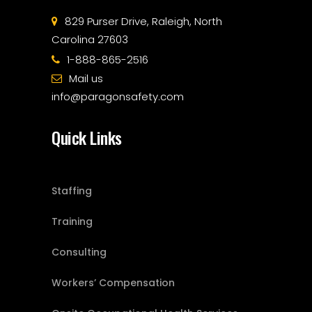
829 Purser Drive, Raleigh, North
Carolina 27603
1-888-865-2516
Mail us
info@paragonsafety.com
Quick Links
Staffing
Training
Consulting
Workers’ Compensation