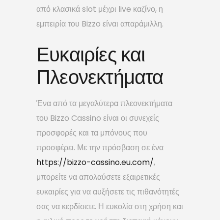
από κλασικά slot μέχρι live καζίνο, η
εμπειρία του Bizzo είναι απαράμιλλη.
Ευκαιρίες και
Πλεονεκτήματα
Ένα από τα μεγαλύτερα πλεονεκτήματα
του Bizzo Cassino είναι οι συνεχείς
προσφορές και τα μπόνους που
προσφέρει. Με την πρόσβαση σε ένα
https://bizzo-cassino.eu.com/
,
μπορείτε να απολαύσετε εξαιρετικές
ευκαιρίες για να αυξήσετε τις πιθανότητές
σας να κερδίσετε. Η ευκολία στη χρήση και