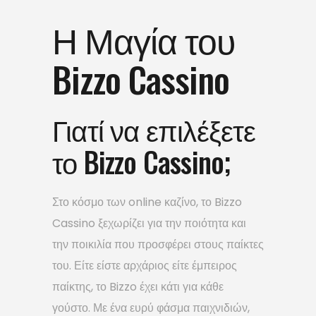
Η Μαγία του
Bizzo Cassino
Γιατί να επιλέξετε
το Bizzo Cassino;
Στο κόσμο των online καζίνο, το Bizzo
Cassino ξεχωρίζει για την ποιότητα και
την ποικιλία που προσφέρει στους παίκτες
του. Είτε είστε αρχάριος είτε έμπειρος
παίκτης, το Bizzo έχει κάτι για κάθε
γούστο. Με ένα ευρύ φάσμα παιχνιδιών,