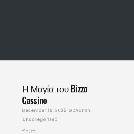
Η Μαγία του Bi
Cassino
Η Μαγία του Bizzo
Cassino
December 16, 2025
GDAdmin
Uncategorized
“`html