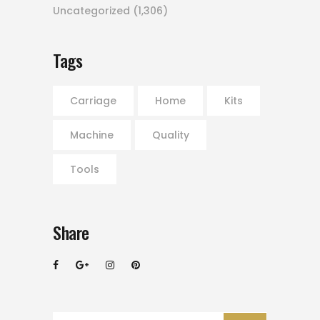
Uncategorized
(1,306)
Tags
Carriage
Home
Kits
Machine
Quality
Tools
Share