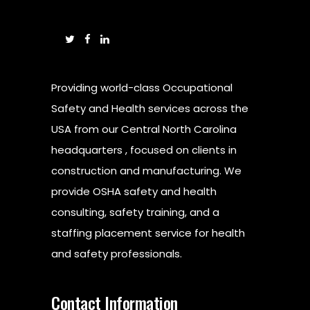
Providing world-class Occupational
Safety and Health services across the
USA from our Central North Carolina
headquarters , focused on clients in
construction and manufacturing. We
provide OSHA safety and health
consulting, safety training, and a
staffing placement service for health
and safety professionals.
Contact Information