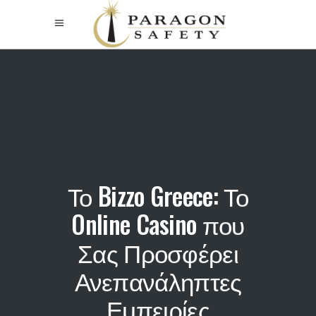
Το Bizzo Greece: