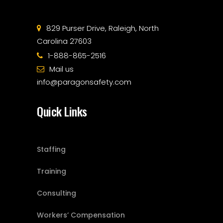
829 Purser Drive, Raleigh, North
Carolina 27603
1-888-865-2516
Mail us
info@paragonsafety.com
Quick Links
Staffing
Training
Consulting
Workers’ Compensation