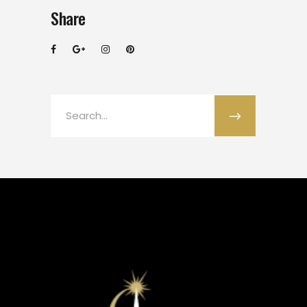
Share
Search
for: