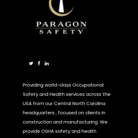
Providing world-class Occupational
Safety and Health services across the
USA from our Central North Carolina
headquarters , focused on clients in
construction and manufacturing. We
provide OSHA safety and health