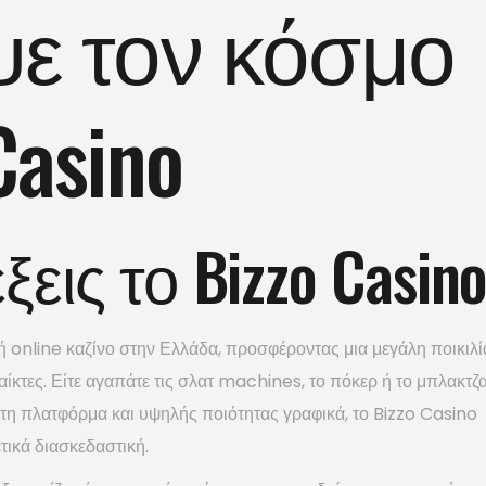
ε τον κόσμο
Casino
ξεις το Bizzo Casino
λή online καζίνο στην Ελλάδα, προσφέροντας μια μεγάλη ποικιλί
αίκτες. Είτε αγαπάτε τις σλατ machines, το πόκερ ή το μπλακτζα
ηστη πλατφόρμα και υψηλής ποιότητας γραφικά, το Bizzo Casino
ετικά διασκεδαστική.