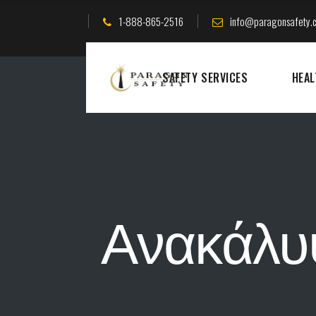
1-888-865-2516
info@paragonsafety.
SAFETY SERVICES
HEAL
Ανακάλυψ