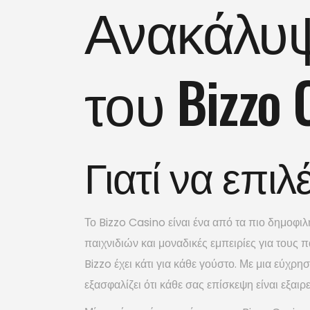
Ανακάλυψ
του Bizzo 
Γιατί να επιλέ
Το Bizzo Casino είναι ένα από τα πιο δημοφι
παιχνιδιών και μοναδικές εμπειρίες για τους π
Bizzo έχει κάτι για κάθε γούστο. Με μια εύχρ
εξασφαλίζει ότι κάθε σας επίσκεψη είναι εξαιρ