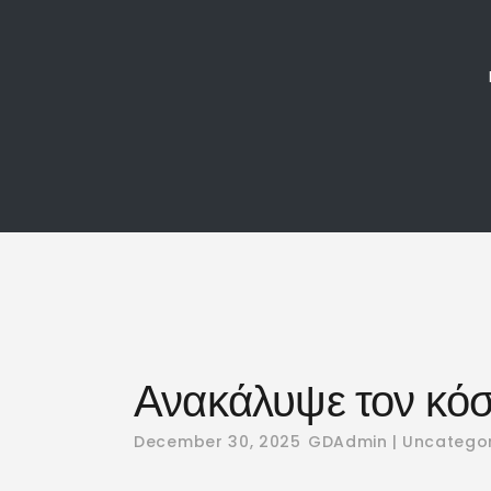
Ανακάλυψε τον κόσμ
December 30, 2025
GDAdmin
Uncategor