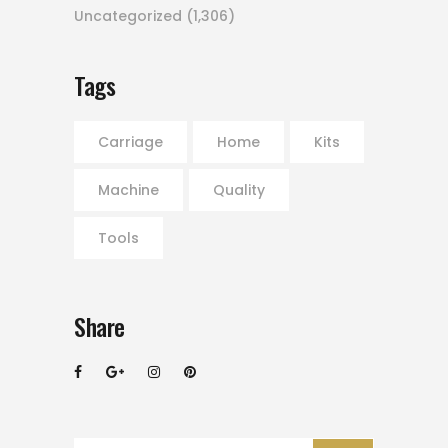
Uncategorized
(1,306)
Tags
Carriage
Home
Kits
Machine
Quality
Tools
Share