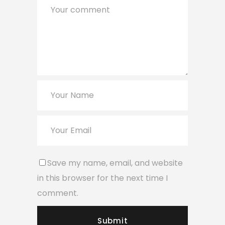
Save my name, email, and website
in this browser for the next time I
comment.