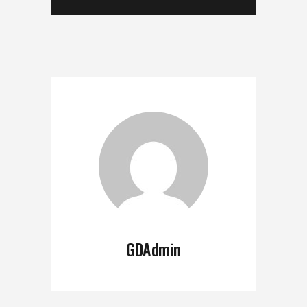
GDAdmin