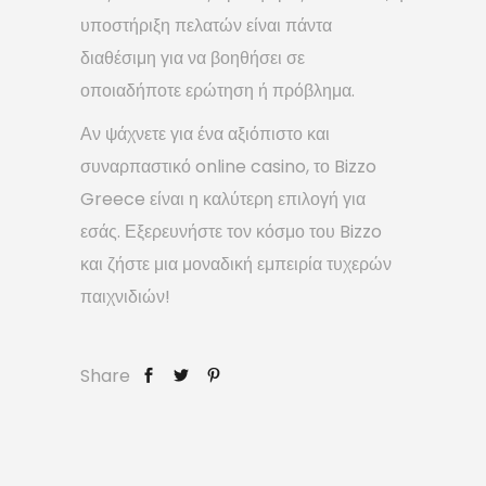
υποστήριξη πελατών είναι πάντα
διαθέσιμη για να βοηθήσει σε
οποιαδήποτε ερώτηση ή πρόβλημα.
Αν ψάχνετε για ένα αξιόπιστο και
συναρπαστικό online casino, το Bizzo
Greece είναι η καλύτερη επιλογή για
εσάς. Εξερευνήστε τον κόσμο του Bizzo
και ζήστε μια μοναδική εμπειρία τυχερών
παιχνιδιών!
Share