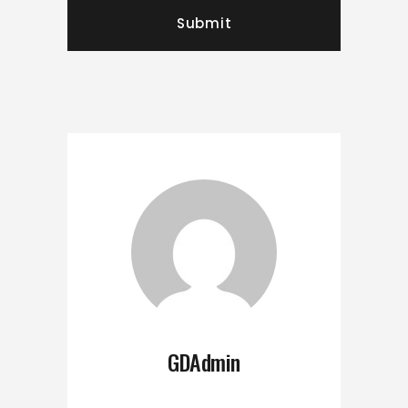
GDAdmin