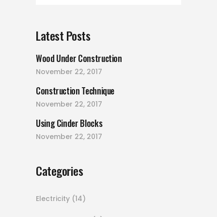
Latest Posts
Wood Under Construction
November 22, 2017
Construction Technique
November 22, 2017
Using Cinder Blocks
November 22, 2017
Categories
Electricity
(14)