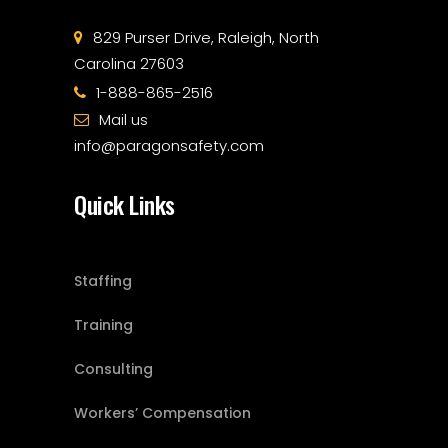
829 Purser Drive, Raleigh, North
Carolina 27603
1-888-865-2516
Mail us
info@paragonsafety.com
Quick Links
Staffing
Training
Consulting
Workers’ Compensation