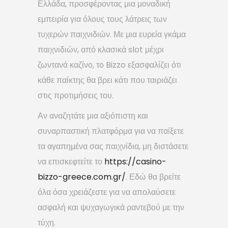
Ελλάδα, προσφέροντας μια μοναδική
εμπειρία για όλους τους λάτρεις των
τυχερών παιχνιδιών. Με μια ευρεία γκάμα
παιχνιδιών, από κλασικά slot μέχρι
ζωντανά καζίνο, το Bizzo εξασφαλίζει ότι
κάθε παίκτης θα βρει κάτι που ταιριάζει
στις προτιμήσεις του.
Αν αναζητάτε μια αξιόπιστη και
συναρπαστική πλατφόρμα για να παίξετε
τα αγαπημένα σας παιχνίδια, μη διστάσετε
να επισκεφτείτε το
https://casino-
bizzo-greece.com.gr/
. Εδώ θα βρείτε
όλα όσα χρειάζεστε για να απολαύσετε
ασφαλή και ψυχαγωγικά ραντεβού με την
τύχη.