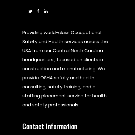
Providing world-class Occupational
Safety and Health services across the
USA from our Central North Carolina
headquarters , focused on clients in
construction and manufacturing. We
provide OSHA safety and health
consulting, safety training, and a
staffing placement service for health
and safety professionals.
Contact Information