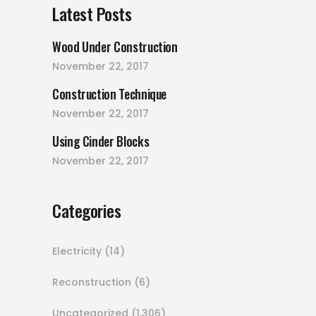
Latest Posts
Wood Under Construction
November 22, 2017
Construction Technique
November 22, 2017
Using Cinder Blocks
November 22, 2017
Categories
Electricity
(14)
Reconstruction
(6)
Uncategorized
(1,306)