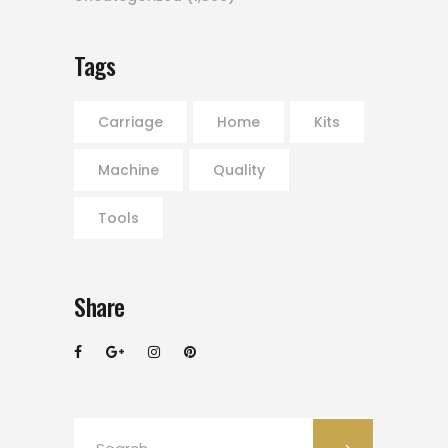
Tags
Carriage
Home
Kits
Machine
Quality
Tools
Share
Search