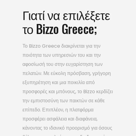
Γιατί να επιλέξετε
το Bizzo Greece;
Το Bizzo Greece διακρίνεται για την
ποιότητα των υπηρεσιών του και την
αφοσίωσή του στην ευχαρίστηση των
πελατών. Με εύκολη πρόσβαση, γρήγορη
εξυπηρέτηση και μια ποικιλία από
προσφορές και μπόνους, το Bizzo κερδίζει
την εμπιστοσύνη των παικτών σε κάθε
επίπεδο. Επιπλέον, η πλατφόρμα
προσφέρει ασφάλεια και διαφάνεια,
κάνοντας το ιδανικό προορισμό για όσους