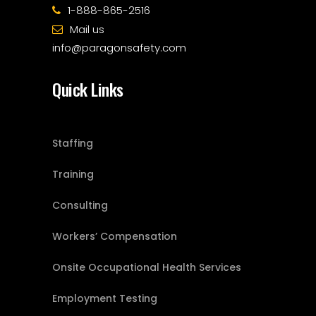
1-888-865-2516
Mail us
info@paragonsafety.com
Quick Links
Staffing
Training
Consulting
Workers’ Compensation
Onsite Occupational Health Services
Employment Testing