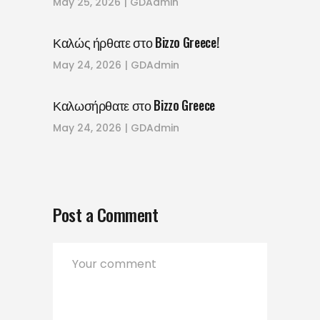
May 25, 2026
GDAdmin
Καλώς ήρθατε στο Bizzo Greece!
May 24, 2026
GDAdmin
Καλωσήρθατε στο Bizzo Greece
May 24, 2026
GDAdmin
Post a Comment