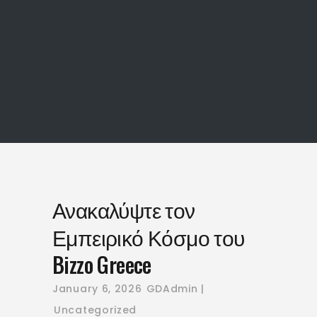
Ανακαλύψτε τ
Εμπειρικό Κό
του Bizzo Gree
Ανακαλύψτε τον
Εμπειρικό Κόσμο του
Bizzo Greece
January 6, 2026
GDAdmin
Uncategorized