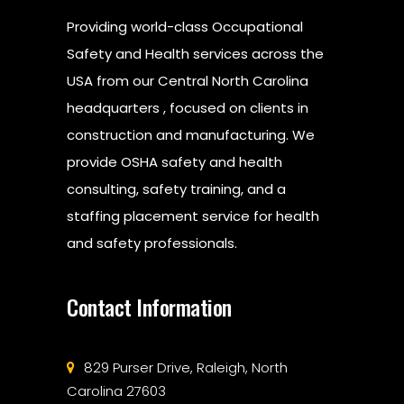
Providing world-class Occupational
Safety and Health services across the
USA from our Central North Carolina
headquarters , focused on clients in
construction and manufacturing. We
provide OSHA safety and health
consulting, safety training, and a
staffing placement service for health
and safety professionals.
Contact Information
829 Purser Drive, Raleigh, North
Carolina 27603