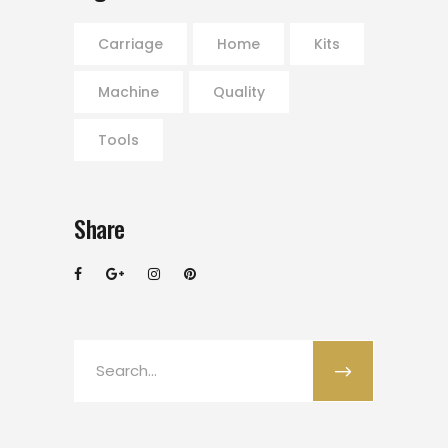
Carriage
Home
Kits
Machine
Quality
Tools
Share
Search
for: