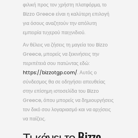
φιλική προς τον χρήστη πλατφόρμα, το
Bizzo Greece είναι η καλύτερη επιλογή
για όσους αναζητούν την απόλυτη
εμπειρία τυχερού παιχνιδιού.
Αν θέλεις να ζήσεις τη μαγεία του Bizzo
Greece, μπορείς να ξεκινήσεις την
περιπέτειά σου πατώντας εδώ:
https://bizzotgp.com/
. Αυτός ο
σύνδεσμος θα σε οδηγήσει απευθείας
στην επίσημη ιστοσελίδα του Bizzo
Greece, όπου μπορείς να δημιουργήσεις
τον δικό σου λογαριασμό και να αρχίσεις
να παίζεις.
Τι κάνει το Bizzo