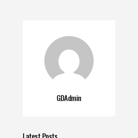
GDAdmin
Latest Posts