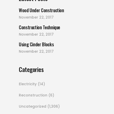
Wood Under Construction
November 22, 2017
Construction Technique
November 22, 2017
Using Cinder Blocks
November 22, 2017
Categories
Electricity
(14)
Reconstruction
(6)
Uncategorized
(1,306)