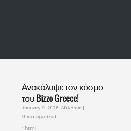
Ανακάλυψε τ
κόσμο του Biz
Greece!
Ανακάλυψε τον κόσμο
του Bizzo Greece!
January 9, 2026
GDAdmin
Uncategorized
“`html