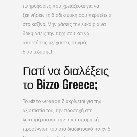
πληροφορίες που χρειάζεσαι για να
ξεκινήσεις τη διαδικτυακή σου περιπέτεια
στο καζίνο. Μην χάσεις την ευκαιρία να
δοκιμάσεις την τύχη σου και να
αποκτήσεις αξέχαστες στιγμές
διασκέδασης!
Γιατί να διαλέξεις
το Bizzo Greece;
Το Bizzo Greece διακρίνεται για την
αξιοπιστία του, την προσοχή στη
λεπτομέρεια και την πρωτοποριακή
προσέγγιση του στο διαδικτυακό παιχνίδι.