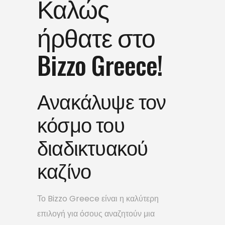
Καλώς
ήρθατε στο
Bizzo Greece!
Ανακάλυψε τον
κόσμο του
διαδικτυακού
καζίνο
Το Bizzo Greece είναι η καλύτερη
επιλογή για όσους αναζητούν μια