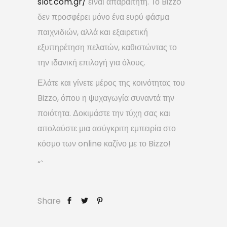
slot.com.gr/
είναι απαραίτητη. Το Bizzo
δεν προσφέρει μόνο ένα ευρύ φάσμα
παιχνιδιών, αλλά και εξαιρετική
εξυπηρέτηση πελατών, καθιστώντας το
την ιδανική επιλογή για όλους.
Ελάτε και γίνετε μέρος της κοινότητας του
Bizzo, όπου η ψυχαγωγία συναντά την
ποιότητα. Δοκιμάστε την τύχη σας και
απολαύστε μια ασύγκριτη εμπειρία στο
κόσμο των online καζίνο με το Bizzo!
“`
Share