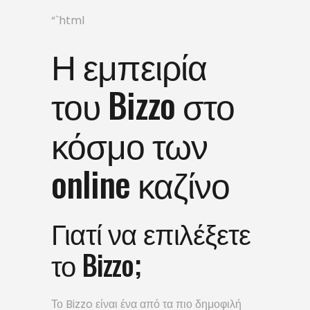
“`html
Η εμπειρία
του Bizzo στο
κόσμο των
online καζίνο
Γιατί να επιλέξετε
το Bizzo;
Το Bizzo είναι ένα από τα πιο δημοφιλή