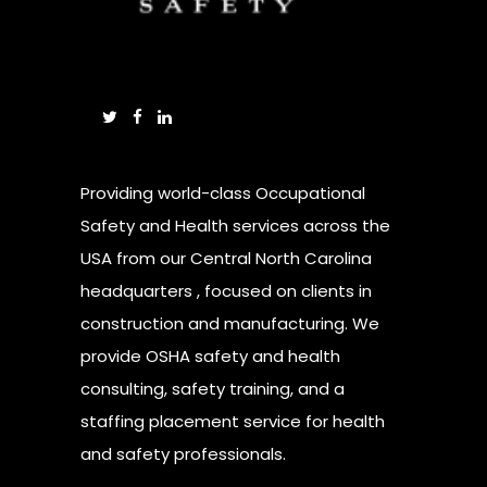
Providing world-class Occupational
Safety and Health services across the
USA from our Central North Carolina
headquarters , focused on clients in
construction and manufacturing. We
provide OSHA safety and health
consulting, safety training, and a
staffing placement service for health
and safety professionals.