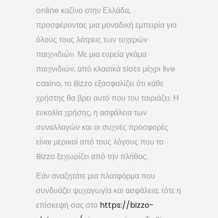
online καζίνο στην Ελλάδα,
προσφέροντας μια μοναδική εμπειρία για
όλους τους λάτρεις των τυχερών
παιχνιδιών. Με μια ευρεία γκάμα
παιχνιδιών, από κλασικά slots μέχρι live
casino, το Bizzo εξασφαλίζει ότι κάθε
χρήστης θα βρει αυτό που του ταιριάζει. Η
ευκολία χρήσης, η ασφάλεια των
συναλλαγών και οι συχνές προσφορές
είναι μερικοί από τους λόγους που το
Bizzo ξεχωρίζει από την πλήθος.
Εάν αναζητάτε μια πλατφόρμα που
συνδυάζει ψυχαγωγία και ασφάλεια, τότε η
επίσκεψή σας στο
https://bizzo-