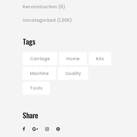
Reconstruction
(6)
Uncategorized
(1,306)
Tags
Carriage
Home
Kits
Machine
Quality
Tools
Share