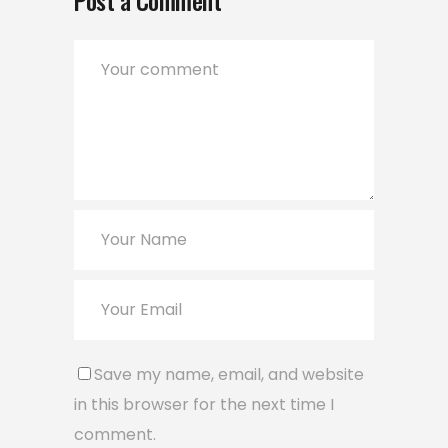
Save my name, email, and website
in this browser for the next time I
comment.