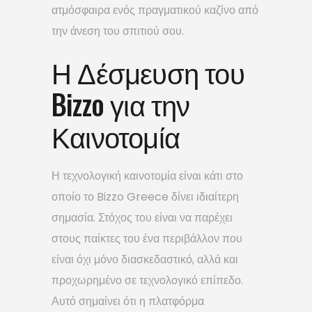
ατμόσφαιρα ενός πραγματικού καζίνο από
την άνεση του σπιτιού σου.
Η Δέσμευση του
Bizzo για την
Καινοτομία
Η τεχνολογική καινοτομία είναι κάτι στο
οποίο το Bizzo Greece δίνει ιδιαίτερη
σημασία. Στόχος του είναι να παρέχει
στους παίκτες του ένα περιβάλλον που
είναι όχι μόνο διασκεδαστικό, αλλά και
προχωρημένο σε τεχνολογικό επίπεδο.
Αυτό σημαίνει ότι η πλατφόρμα