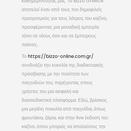
καθημερινότητάς μας. Το Bizzo Greece
αποτελεί έναν από τους πιο δημοφιλείς
προορισμούς για τους λάτρεις του καζίνο,
προσφέροντας μια μοναδική εμπειρία
τόσο σε νέους όσο και σε έμπειρους
παίκτες.
Το
https://bizzo-online.com.gr/
συνδυάζει την ευκολία της διαδικτυακής
πρόσβασης με την ποιότητα των
παιχνιδιών του, παρέχοντας στους
χρήστες του μια ασφαλή και
διασκεδαστική πλατφόρμα. Εδώ, βρίσκεις
μια μεγάλη ποικιλία από παιχνίδια, όπως
φρουτάκια, ζάρια, και στην live έκδοση του
καζίνο, όπου μπορείς να απολαύσεις την