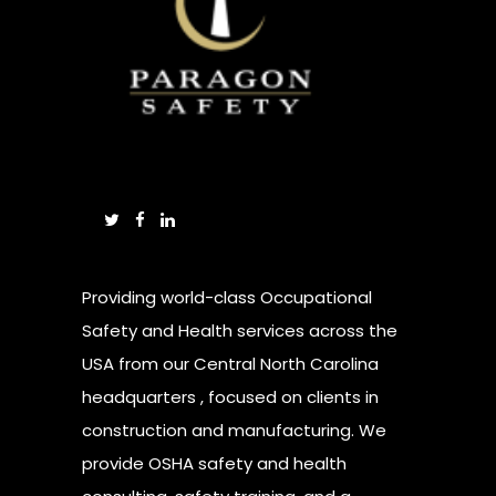
Providing world-class Occupational
Safety and Health services across the
USA from our Central North Carolina
headquarters , focused on clients in
construction and manufacturing. We
provide OSHA safety and health