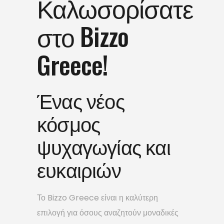
Καλωσορίσατε
στο Bizzo
Greece!
Ένας νέος
κόσμος
ψυχαγωγίας και
ευκαιριών
Το Bizzo Greece είναι η καλύτερη
επιλογή για όσους αναζητούν μοναδικές