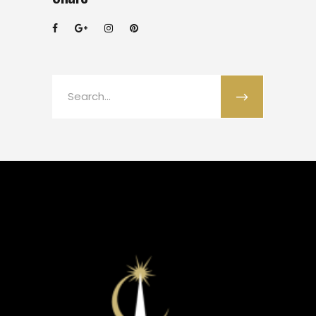
Search
for: