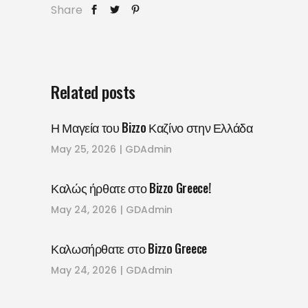
Share
Related posts
Η Μαγεία του Bizzo Καζίνο στην Ελλάδα
May 25, 2026
GDAdmin
Καλώς ήρθατε στο Bizzo Greece!
May 24, 2026
GDAdmin
Καλωσήρθατε στο Bizzo Greece
May 24, 2026
GDAdmin