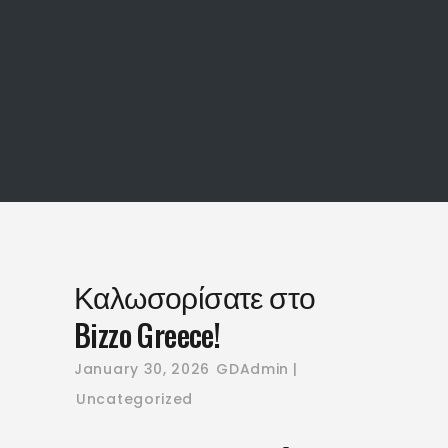
Καλωσορίσατε 
Bizzo Greece!
Καλωσορίσατε στο
Bizzo Greece!
January 30, 2026
GDAdmin
Uncategorized