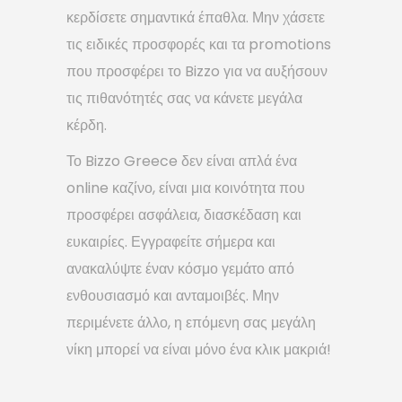
κερδίσετε σημαντικά έπαθλα. Μην χάσετε
τις ειδικές προσφορές και τα promotions
που προσφέρει το Bizzo για να αυξήσουν
τις πιθανότητές σας να κάνετε μεγάλα
κέρδη.
Το Bizzo Greece δεν είναι απλά ένα
online καζίνο, είναι μια κοινότητα που
προσφέρει ασφάλεια, διασκέδαση και
ευκαιρίες. Εγγραφείτε σήμερα και
ανακαλύψτε έναν κόσμο γεμάτο από
ενθουσιασμό και ανταμοιβές. Μην
περιμένετε άλλο, η επόμενη σας μεγάλη
νίκη μπορεί να είναι μόνο ένα κλικ μακριά!