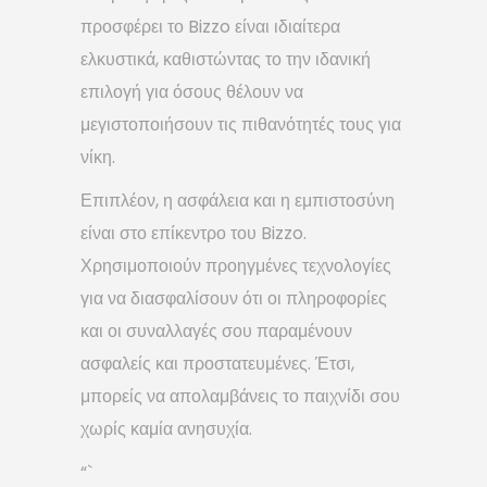
προσφέρει το Bizzo είναι ιδιαίτερα
ελκυστικά, καθιστώντας το την ιδανική
επιλογή για όσους θέλουν να
μεγιστοποιήσουν τις πιθανότητές τους για
νίκη.
Επιπλέον, η ασφάλεια και η εμπιστοσύνη
είναι στο επίκεντρο του Bizzo.
Χρησιμοποιούν προηγμένες τεχνολογίες
για να διασφαλίσουν ότι οι πληροφορίες
και οι συναλλαγές σου παραμένουν
ασφαλείς και προστατευμένες. Έτσι,
μπορείς να απολαμβάνεις το παιχνίδι σου
χωρίς καμία ανησυχία.
“`