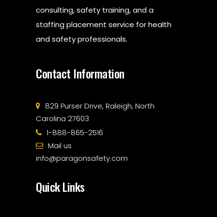
consulting, safety training, and a
staffing placement service for health
and safety professionals.
Contact Information
829 Purser Drive, Raleigh, North
Carolina 27603
1-888-865-2516
Mail us
info@paragonsafety.com
Quick Links