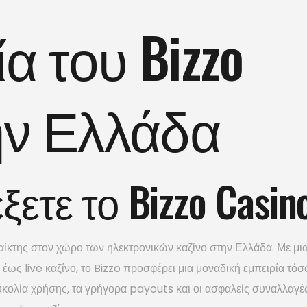
α του Bizzo
ην Ελλάδα
ξετε το Bizzo Casin
αίκτης στον χώρο των ηλεκτρονικών καζίνο στην Ελλάδα. Με μι
έως live καζίνο, το Bizzo προσφέρει μια μοναδική εμπειρία τόσ
ευκολία χρήσης, τα γρήγορα payouts και οι ασφαλείς συναλλαγέ