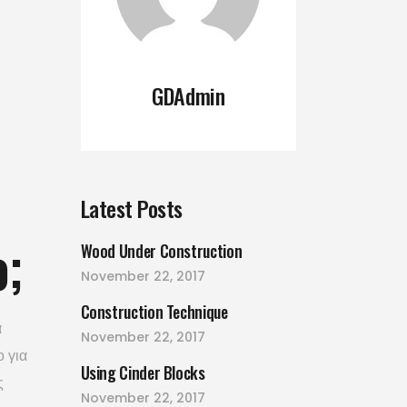
GDAdmin
Latest Posts
o;
Wood Under Construction
November 22, 2017
Construction Technique
α
November 22, 2017
ο για
Using Cinder Blocks
ς
November 22, 2017