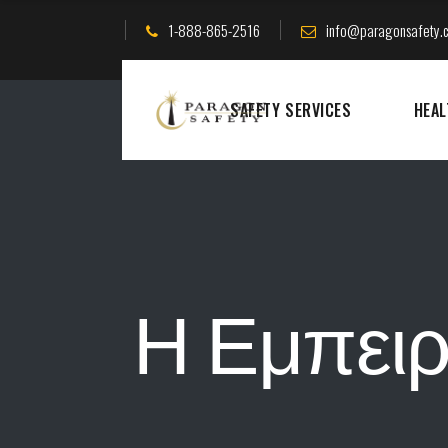
1-888-865-2516
info@paragonsafety.
SAFETY SERVICES
HEAL
Η Εμπειρί