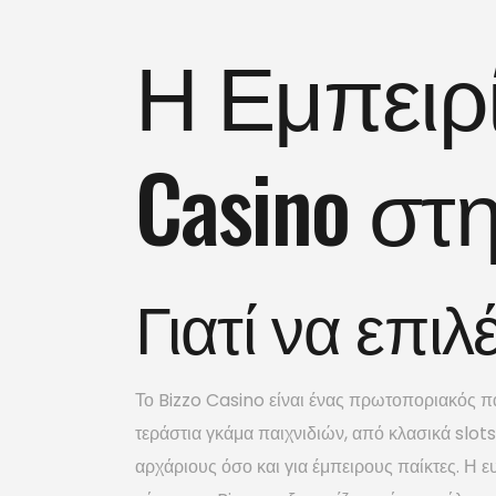
Η Εμπειρί
Casino στ
Γιατί να επιλέ
Το Bizzo Casino είναι ένας πρωτοποριακός π
τεράστια γκάμα παιχνιδιών, από κλασικά slots 
αρχάριους όσο και για έμπειρους παίκτες. Η 