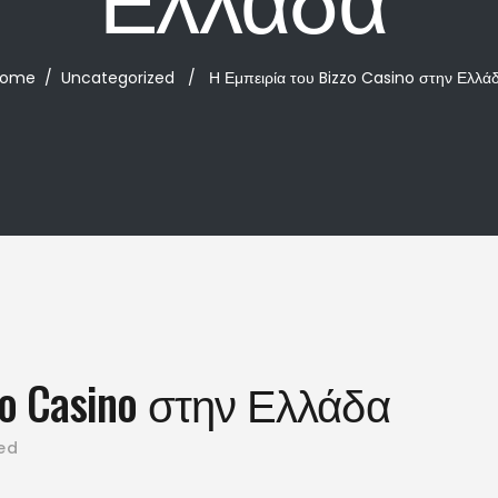
Home
/
Uncategorized
/
Η Εμπειρία του Bizzo Casino στην Ελλά
zo Casino στην Ελλάδα
ed