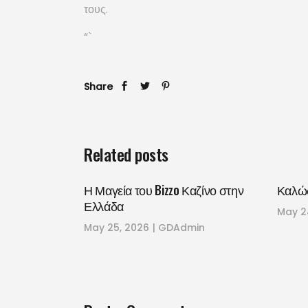
τους.
“`
Share
Related posts
Η Μαγεία του Bizzo Καζίνο στην
Καλώς
Ελλάδα
May 2
May 25, 2026
GDAdmin