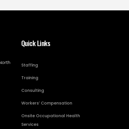
Quick Links
 North
Staffing
Training
Consulting
Workers’ Compensation
Onsite Occupational Health
Services